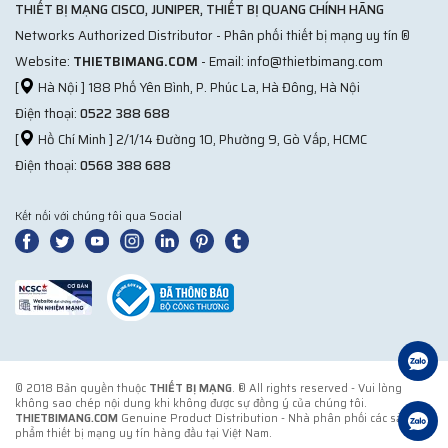
THIẾT BỊ MẠNG CISCO, JUNIPER, THIẾT BỊ QUANG CHÍNH HÃNG
Networks Authorized Distributor - Phân phối thiết bị mạng uy tín ®
Website:
THIETBIMANG.COM
- Email: info@thietbimang.com
[
Hà Nội ] 188 Phố Yên Bình, P. Phúc La, Hà Đông, Hà Nội
Điện thoại:
0522 388 688
[
Hồ Chí Minh ] 2/1/14 Đường 10, Phường 9, Gò Vấp, HCMC
Điện thoại:
0568 388 688
Kết nối với chúng tôi qua Social
© 2018 Bản quyền thuộc
THIẾT BỊ MẠNG
. ® All rights reserved - Vui lòng
không sao chép nội dung khi không được sự đồng ý của chúng tôi.
THIETBIMANG.COM
Genuine Product Distribution - Nhà phân phối các sản
phẩm thiết bị mạng uy tín hàng đầu tại Việt Nam.