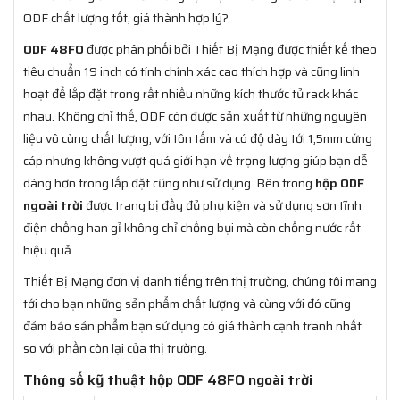
ODF chất lượng tốt, giá thành hợp lý?
ODF 48FO
được phân phối bởi Thiết Bị Mạng được thiết kế theo
tiêu chuẩn 19 inch có tính chính xác cao thích hợp và cũng linh
hoạt để lắp đặt trong rất nhiều những kích thước tủ rack khác
nhau. Không chỉ thế, ODF còn được sản xuất từ những nguyên
liệu vô cùng chất lượng, với tôn tấm và có độ dày tới 1,5mm cứng
cáp nhưng không vượt quá giới hạn về trọng lượng giúp bạn dễ
dàng hơn trong lắp đặt cũng như sử dụng. Bên trong
hộp ODF
ngoài trời
được trang bị đầy đủ phụ kiện và sử dụng sơn tĩnh
điện chống han gỉ không chỉ chống bụi mà còn chống nước rất
hiệu quả.
Thiết Bị Mạng đơn vị danh tiếng trên thị trường, chúng tôi mang
tới cho bạn những sản phẩm chất lượng và cùng với đó cũng
đảm bảo sản phẩm bạn sử dụng có giá thành cạnh tranh nhất
so với phần còn lại của thị trường.
Thông số kỹ thuật hộp ODF 48FO ngoài trời