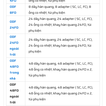
4FO
ống co nhiệt, túi phụ kiện
ODF
8 dây hàn quang, 8 adapter ( SC, LC, FC), 8
8FO
ống co nhiệt, túi phụ kiện
24 dây hàn quang, 24 adapter ( SC, LC, FC),
ODF
24 ống co nhiệt, khay hàn quang 24FO, túi
24FO
phụ kiện
ODF
24 dây hàn quang, 24 adapter ( SC, LC, FC),
24FO
24 ống co nhiệt, khay hàn quang 24FO, túi
ngoài
phụ kiện
trời
ODF
48 dây hàn quang, 48 adapter ( SC, LC, FC),
48FO
48 ống co nhiệt, khay hàn quang 24FO x 2,
trong
túi phụ kiện
nhà
ODF
48 dây hàn quang, 48 adapter ( SC, LC, FC),
48FO
48 ống co nhiệt, khay hàn quang 24FO x 2,
ngoài
túi phụ kiện
trời