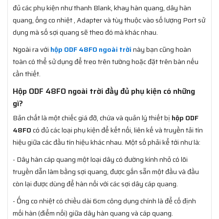
đủ các phụ kiện như thanh Blank, khay hàn quang, dây hàn
quang, ống co nhiệt , Adapter và tùy thuộc vào số lượng Port sử
dụng mà số sợi quang sẽ theo đó mà khác nhau.
Ngoài ra với
hộp ODF 48FO ngoài trời
này bạn cũng hoàn
toàn có thể sử dụng để treo trên tường hoặc đặt trên bàn nếu
cần thiết.
Hộp ODF 48FO ngoài trời đầy đủ phụ kiện có những
gì?
Bản chất là một chiếc giá đỡ, chứa và quản lý thiết bị
hộp ODF
48FO
có đủ các loại phụ kiện để kết nối, liên kế và truyền tải tín
hiệu giữa các đầu tín hiệu khác nhau. Một số phải kể tới như là:
- Dây hàn cáp quang một loại dây có đường kính nhỏ có lõi
truyền dẫn làm bằng sợi quang, được gắn sẵn một đầu và đầu
còn lại được dùng để hàn nối với các sợi dây cáp quang.
- Ống co nhiệt có chiều dài 6cm công dụng chính là để cố định
mối hàn (điểm nối) giữa dây hàn quang và cáp quang.