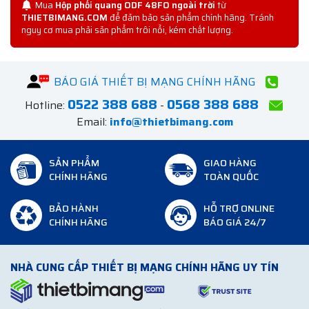
Mua
Hộp phối quang ODF 48FO ngoài trời
từ
THIETBIMANG.COM
để đảm bảo sản phẩm chính hãng. Tránh
nguy cơ mua phải sản phẩm trôi nổi, kém chất lượng.
BÁO GIÁ THIẾT BỊ MẠNG CHÍNH HÃNG
0522 388 688
0568 388 688
Hotline:
-
Email:
info@thietbimang.com
SẢN PHẨM
GIAO HÀNG
CHÍNH HÃNG
TOÀN QUỐC
BẢO HÀNH
HỖ TRỢ ONLINE
CHÍNH HÃNG
BÁO GIÁ 24/7
NHÀ CUNG CẤP THIẾT BỊ MẠNG CHÍNH HÃNG UY TÍN