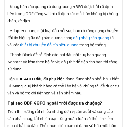
- Khay hàn cáp quang có dung lượng 48FO được bắt cố định
bên trong ODF đóng vai trò cố định các mối hàn không bị chồng
chéo, xê dịch.
- Adapter quang một loại đầu nối suy hao có công dụng chuyển
đổi tín hiệu giữa dây hàn quang sang
dây nhảy cáp quang
tới
với các
thiết bị chuyển đổi tín hiệu quang
trong hệ thống.
- Thanh Blank để cố định các loại đầu nối suy hao quang
Adapter và kèm theo bộ ốc vít, dây thít để tiện cho bạn thi công
sử dụng.
Hộp
ODF 48FO đầy đủ phụ kiện
đang được phân phối bởi Thiết
Bị Mạng, quý khách hàng có thể liên hệ với chúng tôi để được tư
vấn và hỗ trợ chi tiết hơn về sản phẩm này.
Tại sao ODF 48FO ngoài trời được ưa chuộng?
Trên thị trường rất nhiều những đơn vị sản xuất và cung cấp
sản phẩm này, tất nhiên bạn cũng hoàn toàn có thể tìm kiếm
mua ở bất kỳ đâu. Thế nhưng liệu bạn có đang sở hữu một hộp