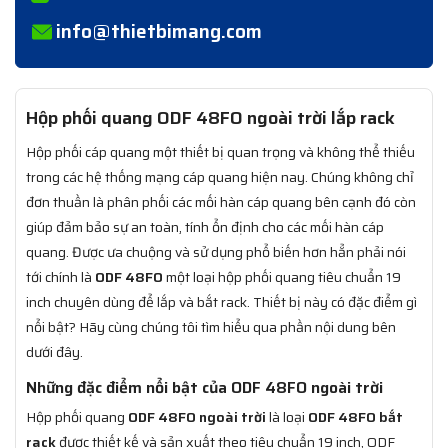
info@thietbimang.com
Hộp phối quang ODF 48FO ngoài trời lắp rack
Hộp phối cáp quang một thiết bị quan trọng và không thể thiếu
trong các hệ thống mạng cáp quang hiện nay. Chúng không chỉ
đơn thuần là phân phối các mối hàn cáp quang bên cạnh đó còn
giúp đảm bảo sự an toàn, tính ổn định cho các mối hàn cáp
quang. Được ưa chuộng và sử dụng phổ biến hơn hẳn phải nói
tới chính là
ODF 48FO
một loại hộp phối quang tiêu chuẩn 19
inch chuyên dùng để lắp và bắt rack. Thiết bị này có đặc điểm gì
nổi bật? Hãy cùng chúng tôi tìm hiểu qua phần nội dung bên
dưới đây.
Những đặc điểm nổi bật của ODF 48FO ngoài trời
Hộp phối quang
ODF 48FO ngoài trời
là loại
ODF 48FO bắt
rack
được thiết kế và sản xuất theo tiêu chuẩn 19 inch, ODF