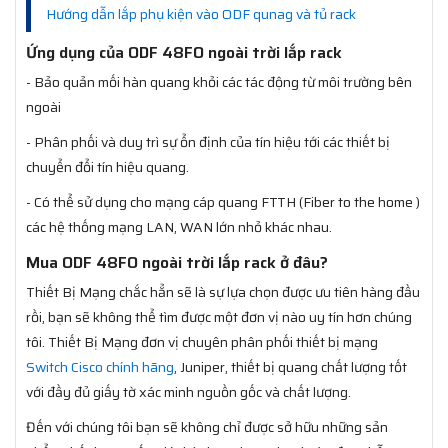
Hướng dẫn lắp phụ kiện vào ODF qunag và tủ rack
Ứng dụng của ODF 48FO ngoài trời lắp rack
- Bảo quản mối hàn quang khỏi các tác động từ môi trường bên
ngoài
- Phân phối và duy trì sự ổn định của tín hiệu tới các thiết bị
chuyển đổi tín hiệu quang.
- Có thể sử dụng cho mạng cáp quang FTTH (Fiber to the home )
các hệ thống mạng LAN, WAN lớn nhỏ khác nhau.
Mua ODF 48FO ngoài trời lắp rack ở đâu?
Thiết Bị Mạng chắc hẳn sẽ là sự lựa chọn được ưu tiên hàng đầu
rồi, bạn sẽ không thể tìm được một đơn vị nào uy tín hơn chúng
tôi. Thiết Bị Mạng đơn vị chuyên phân phối thiết bị mạng
Switch Cisco chính hãng
, Juniper, thiết bị quang chất lượng tốt
với đầy đủ giấy tờ xác minh nguồn gốc và chất lượng.
Đến với chúng tôi bạn sẽ không chỉ được sở hữu những sản