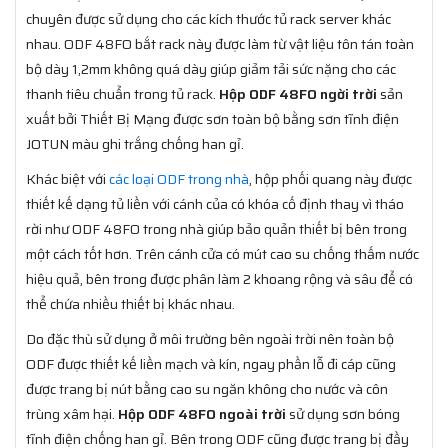
chuyên được sử dụng cho các kích thước tủ rack server khác
nhau. ODF 48FO bắt rack này được làm từ vật liệu tôn tán toàn
bộ dày 1,2mm không quá dày giúp giảm tải sức nặng cho các
thanh tiêu chuẩn trong tủ rack.
Hộp ODF 48FO ngời trời
sản
xuất bởi Thiết Bị Mạng được sơn toàn bộ bằng sơn tĩnh điện
JOTUN màu ghi trắng chống han gỉ.
Khác biệt với
các loại ODF trong nhà
, hộp phối quang này được
thiết kế dạng tủ liền với cánh của có khóa cố định thay vì tháo
rời như ODF 48FO trong nhà giúp bảo quản thiết bị bên trong
một cách tốt hơn. Trên cánh cửa có mút cao su chống thấm nước
hiệu quả, bên trong được phân làm 2 khoang rộng và sâu để có
thể chứa nhiều thiết bị khác nhau.
Do đặc thù sử dụng ở môi trường bên ngoài trời nên toàn bộ
ODF được thiết kế liền mạch và kín, ngay phần lỗ đi cáp cũng
được trang bị nút bằng cao su ngăn không cho nước và côn
trùng xâm hại.
Hộp ODF 48FO ngoài trời
sử dụng sơn bóng
tĩnh điện chống han gỉ. Bên trong ODF cũng được trang bị đầy