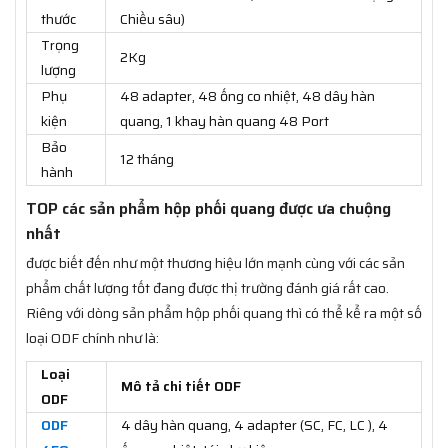
thước
Chiều sâu)
Trọng
2Kg
lượng
Phụ
48 adapter, 48 ống co nhiệt, 48 dây hàn
kiện
quang, 1 khay hàn quang 48 Port
Bảo
12 tháng
hành
TOP các sản phẩm hộp phối quang được ưa chuộng
nhất
được biết đến như một thương hiệu lớn mạnh cùng với các sản
phẩm chất lượng tốt đang được thị trường đánh giá rất cao.
Riêng với dòng sản phẩm hộp phối quang thì có thể kể ra một số
loại ODF chính như là:
Loại
Mô tả chi tiết ODF
ODF
ODF
4 dây hàn quang, 4 adapter (SC, FC, LC ), 4