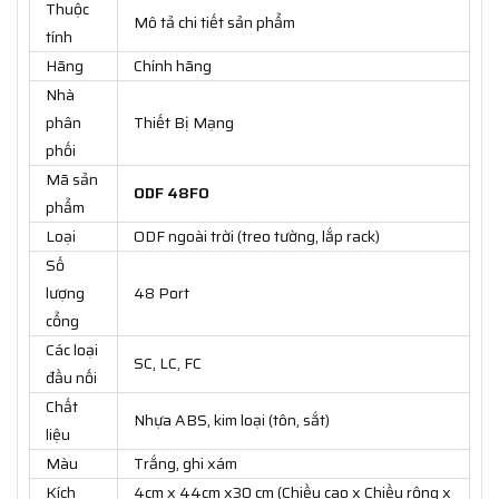
Thuộc
Mô tả chi tiết sản phẩm
tính
Hãng
Chính hãng
Nhà
phân
Thiết Bị Mạng
phối
Mã sản
ODF 48FO
phẩm
Loại
ODF ngoài trời (treo tường, lắp rack)
Số
lượng
48 Port
cổng
Các loại
SC, LC, FC
đầu nối
Chất
Nhựa ABS, kim loại (tôn, sắt)
liệu
Màu
Trắng, ghi xám
Kích
4cm x 44cm x30 cm (Chiều cao x Chiều rộng x