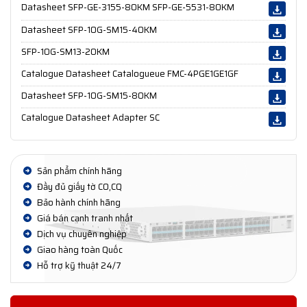
Datasheet SFP-GE-3155-80KM SFP-GE-5531-80KM
Datasheet SFP-10G-SM15-40KM
SFP-10G-SM13-20KM
Catalogue Datasheet Catalogueue FMC-4PGE1GE1GF
Datasheet SFP-10G-SM15-80KM
Catalogue Datasheet Adapter SC
Sản phẩm chính hãng
Đầy đủ giấy tờ CO,CQ
Bảo hành chính hãng
Giá bán cạnh tranh nhất
Dịch vụ chuyên nghiệp
Giao hàng toàn Quốc
Hỗ trợ kỹ thuật 24/7