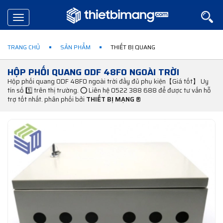
Toggle
navigation
TRANG CHỦ
SẢN PHẨM
THIẾT BỊ QUANG
HỘP PHỐI QUANG ODF 48FO NGOÀI TRỜI
Hộp phối quang ODF 48FO ngoài trời đầy đủ phụ kiện【Giá tốt】 Uy
tín số 1️⃣ trên thị trường. ⭕ Liên hệ 0522 388 688 để được tư vấn hỗ
trợ tốt nhất. phân phối bởi
THIẾT BỊ MẠNG ®