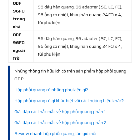
ODF
96 dây hàn quang, 96 adapter ( SC, LC, FC),
96FO
96 ống co nhiệt, khay hàn quang 24FO x 4,
trong
túi phụ kiện
nhà
ODF
96 dây hàn quang, 96 adapter ( SC, LC, FC),
96FO
96 ống co nhiệt, khay hàn quang 24FO x 4,
ngoài
túi phụ kiện
trời
Những thông tin hữu ích có trên sản phẩm hộp phối quang
ODF:
Hộp phối quang có những phụ kiện gì?
Hộp phối quang có gì khác biệt với các thương hiệu khác?
Giải đáp các thắc mắc về hộp phối quang phần 1
Giải đáp các thắc mắc về hộp phối quang phần 2
Review nhanh hộp phối quang, làn gió mới