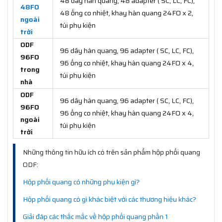
48 dây hàn quang, 48 adapter ( SC, LC, FC),
48FO
48 ống co nhiệt, khay hàn quang 24FO x 2,
ngoài
túi phụ kiện
trời
ODF
96 dây hàn quang, 96 adapter ( SC, LC, FC),
96FO
96 ống co nhiệt, khay hàn quang 24FO x 4,
trong
túi phụ kiện
nhà
ODF
96 dây hàn quang, 96 adapter ( SC, LC, FC),
96FO
96 ống co nhiệt, khay hàn quang 24FO x 4,
ngoài
túi phụ kiện
trời
Những thông tin hữu ích có trên sản phẩm hộp phối quang
ODF:
Hộp phối quang có những phụ kiện gì?
Hộp phối quang có gì khác biệt với các thương hiệu khác?
Giải đáp các thắc mắc về hộp phối quang phần 1