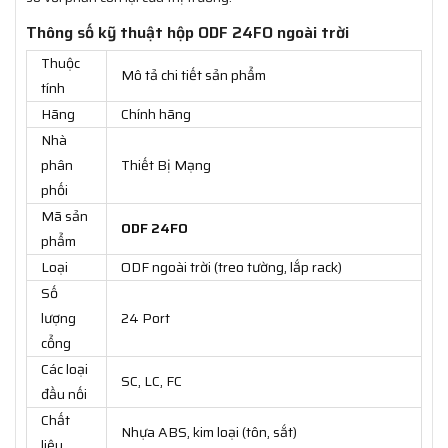
Thông số kỹ thuật hộp ODF 24FO ngoài trời
Thuộc
Mô tả chi tiết sản phẩm
tính
Hãng
Chính hãng
Nhà
phân
Thiết Bị Mạng
phối
Mã sản
ODF 24FO
phẩm
Loại
ODF ngoài trời (treo tường, lắp rack)
Số
lượng
24 Port
cổng
Các loại
SC, LC, FC
đầu nối
Chất
Nhựa ABS, kim loại (tôn, sắt)
liệu