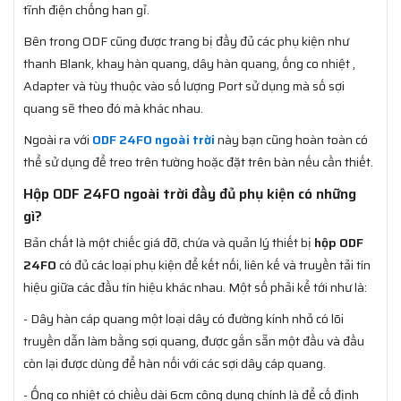
tĩnh điện chống han gỉ.
Bên trong ODF cũng được trang bị đầy đủ các phụ kiện như
thanh Blank, khay hàn quang, dây hàn quang, ống co nhiệt ,
Adapter và tùy thuộc vào số lượng Port sử dụng mà số sợi
quang sẽ theo đó mà khác nhau.
Ngoài ra với
ODF 24FO ngoài trời
này bạn cũng hoàn toàn có
thể sử dụng để treo trên tường hoặc đặt trên bàn nếu cần thiết.
Hộp ODF 24FO ngoài trời đầy đủ phụ kiện có những
gì?
Bản chất là một chiếc giá đỡ, chứa và quản lý thiết bị
hộp ODF
24FO
có đủ các loại phụ kiện để kết nối, liên kế và truyền tải tín
hiệu giữa các đầu tín hiệu khác nhau. Một số phải kể tới như là:
- Dây hàn cáp quang một loại dây có đường kính nhỏ có lõi
truyền dẫn làm bằng sợi quang, được gắn sẵn một đầu và đầu
còn lại được dùng để hàn nối với các sợi dây cáp quang.
- Ống co nhiệt có chiều dài 6cm công dụng chính là để cố định