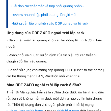
Giải đáp các thắc mắc về hộp phối quang phần 2
Review nhanh hộp phối quang, làn gió mới
Hướng dẫn lắp phụ kiện vào ODF qunag và tủ rack
Ứng dụng của ODF 24FO ngoài trời lắp rack
- Bảo quản mối hàn quang khỏi các tác động từ môi trường bên
ngoài
- Phân phối và duy trì sự ổn định của tín hiệu tới các thiết bị
chuyển đổi tín hiệu quang.
- Có thể sử dụng cho mạng cáp quang FTTH (Fiber to the home )
các hệ thống mạng LAN, WAN lớn nhỏ khác nhau.
Mua ODF 24FO ngoài trời lắp rack ở đâu?
Thiết Bị Mạng chắc hẳn sẽ là sự lựa chọn được ưu tiên hàng đầu
rồi, bạn sẽ không thể tìm được một đơn vị nào uy tín hơn chúng
tôi. Thiết Bị Mạng đơn vị chuyên phân phối thiết bị mạng
Switch Cisco chính hãng
, Juniper,
thiết bị quang
chất lượng tốt