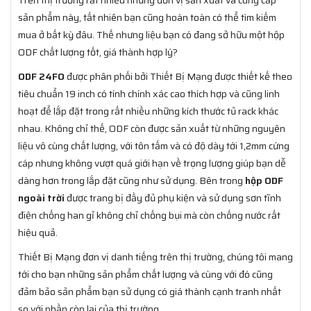
Trên thị trường rất nhiều những đơn vị sản xuất và cung cấp
sản phẩm này, tất nhiên bạn cũng hoàn toàn có thể tìm kiếm
mua ở bất kỳ đâu. Thế nhưng liệu bạn có đang sở hữu một hộp
ODF chất lượng tốt, giá thành hợp lý?
ODF 24FO
được phân phối bởi Thiết Bị Mạng được thiết kế theo
tiêu chuẩn 19 inch có tính chính xác cao thích hợp và cũng linh
hoạt để lắp đặt trong rất nhiều những kích thước tủ rack khác
nhau. Không chỉ thế, ODF còn được sản xuất từ những nguyên
liệu vô cùng chất lượng, với tôn tấm và có độ dày tới 1,2mm cứng
cáp nhưng không vượt quá giới hạn về trọng lượng giúp bạn dễ
dàng hơn trong lắp đặt cũng như sử dụng. Bên trong
hộp ODF
ngoài trời
được trang bị đầy đủ phụ kiện và sử dụng sơn tĩnh
điện chống han gỉ không chỉ chống bụi mà còn chống nước rất
hiệu quả.
Thiết Bị Mạng đơn vị danh tiếng trên thị trường, chúng tôi mang
tới cho bạn những sản phẩm chất lượng và cùng với đó cũng
đảm bảo sản phẩm bạn sử dụng có giá thành cạnh tranh nhất
so với phần còn lại của thị trường.