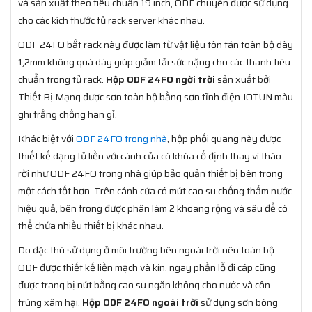
và sản xuất theo tiêu chuẩn 19 inch, ODF chuyên được sử dụng
cho các kích thước tủ rack server khác nhau.
ODF 24FO bắt rack này được làm từ vật liệu tôn tán toàn bộ dày
1,2mm không quá dày giúp giảm tải sức nặng cho các thanh tiêu
chuẩn trong tủ rack.
Hộp ODF 24FO ngời trời
sản xuất bởi
Thiết Bị Mạng được sơn toàn bộ bằng sơn tĩnh điện JOTUN màu
ghi trắng chống han gỉ.
Khác biệt với
ODF 24FO trong nhà
, hộp phối quang này được
thiết kế dạng tủ liền với cánh của có khóa cố định thay vì tháo
rời như ODF 24FO trong nhà giúp bảo quản thiết bị bên trong
một cách tốt hơn. Trên cánh cửa có mút cao su chống thấm nước
hiệu quả, bên trong được phân làm 2 khoang rộng và sâu để có
thể chứa nhiều thiết bị khác nhau.
Do đặc thù sử dụng ở môi trường bên ngoài trời nên toàn bộ
ODF được thiết kế liền mạch và kín, ngay phần lỗ đi cáp cũng
được trang bị nút bằng cao su ngăn không cho nước và côn
trùng xâm hại.
Hộp ODF 24FO ngoài trời
sử dụng sơn bóng