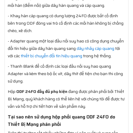
mối hàn (điểm nối) giữa dây hàn quang và cáp quang.
- Khay hàn cáp quang có dung lượng 24FO được bắt cố định
bên trong ODF đóng vai trò cố định các mối hàn không bị chồng
chéo, xê dịch.
- Adapter quang một loại đầu nối suy hao có công dụng chuyển
đổi tín hiệu giữa dây hàn quang sang
dây nhảy cáp quang
tới
với các
thiết bị chuyển đổi tín hiệu quang
trong hệ thống.
- Thanh Blank để cố định các loại đầu nối suy hao quang
Adapter và kèm theo bộ ốc vít, dây thít để tiện cho bạn thi công
sử dụng.
Hộp
ODF 24FO đầy đủ phụ kiện
đang được phân phối bởi Thiết
Bị Mạng, quý khách hàng có thể liên hệ với chúng tôi để được tư
vấn và hỗ trợ chi tiết hơn về sản phẩm này.
Tại sao nên sử dụng hộp phối quang ODF 24FO do
Thiết Bị Mạng phân phối