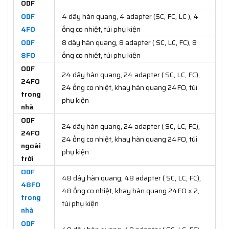
ODF
ODF
4 dây hàn quang, 4 adapter (SC, FC, LC ), 4
4FO
ống co nhiệt, túi phụ kiện
ODF
8 dây hàn quang, 8 adapter ( SC, LC, FC), 8
8FO
ống co nhiệt, túi phụ kiện
ODF
24 dây hàn quang, 24 adapter ( SC, LC, FC),
24FO
24 ống co nhiệt, khay hàn quang 24FO, túi
trong
phụ kiện
nhà
ODF
24 dây hàn quang, 24 adapter ( SC, LC, FC),
24FO
24 ống co nhiệt, khay hàn quang 24FO, túi
ngoài
phụ kiện
trời
ODF
48 dây hàn quang, 48 adapter ( SC, LC, FC),
48FO
48 ống co nhiệt, khay hàn quang 24FO x 2,
trong
túi phụ kiện
nhà
ODF