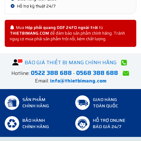
Hỗ trợ kỹ thuật 24/7
Mua
Hộp phối quang ODF 24FO ngoài trời
từ
THIETBIMANG.COM
để đảm bảo sản phẩm chính hãng. Tránh
nguy cơ mua phải sản phẩm trôi nổi, kém chất lượng.
BÁO GIÁ THIẾT BỊ MẠNG CHÍNH HÃNG
0522 388 688
0568 388 688
Hotline:
-
Email:
info@thietbimang.com
SẢN PHẨM
GIAO HÀNG
CHÍNH HÃNG
TOÀN QUỐC
BẢO HÀNH
HỖ TRỢ ONLINE
CHÍNH HÃNG
BÁO GIÁ 24/7