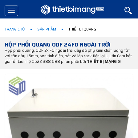
Toggle
navigation
TRANG CHỦ
SẢN PHẨM
THIẾT BỊ QUANG
HỘP PHỐI QUANG ODF 24FO NGOÀI TRỜI
Hộp phối quang, ODF 24FO ngoài trời đầy đủ phụ kiện chất lượng tốt
với tôn dày 1,5mm, sơn tĩnh điện, bắt và lắp rack tiện lợi Uy tín Cam kết
giá tốt Liên hệ 0522 388 688 phân phối bởi
THIẾT BỊ MẠNG ®