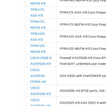
FPR4140-NGFW-K9 Cisco Firep
NGFW-K9
FPR4115-
FPR4115-ASA-K9 Cisco Firepow
ASA-K9
FPR4115-
FPR4115-NGFW-K9 Cisco Firep
NGFW-K9
FPR4125-
FPR4125-ASA-K9 Cisco Firepow
ASA-K9
FPR4125-
FPR4125-NGFW-K9 Cisco Firep
NGFW-K9
CISCO 5508-X
Firewall ASA5508-K9 Cisco 8*
ASA5508-K9
FireSIGHT, unlimited user node
CISCO
ASA5516-
ASA 5500 with FirePOWER ser
FPWR-K
9
CISCO
ASA5506-K9 8*GE ports, 1GE M
ASA5506-K9
CISCO
ASA5525-K9 ASA 5525-X with 
ASA5525-K9