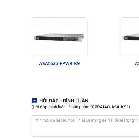
ASA5525-FPWR-K9
A
HỎI ĐÁP - BÌNH LUẬN
(Hỏi đáp, bình luận về sản phẩm
"FPR4140-ASA-K9")