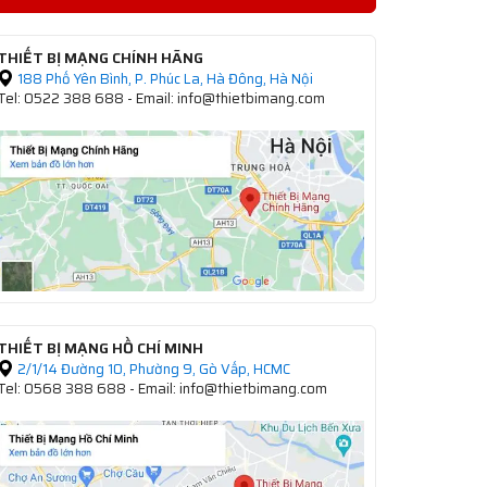
THIẾT BỊ MẠNG CHÍNH HÃNG
188 Phố Yên Bình, P. Phúc La, Hà Đông, Hà Nội
Tel: 0522 388 688 - Email: info@thietbimang.com
THIẾT BỊ MẠNG HỒ CHÍ MINH
2/1/14 Đường 10, Phường 9, Gò Vấp, HCMC
Tel: 0568 388 688 - Email: info@thietbimang.com