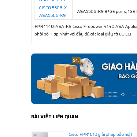
CISCO 5506-X
ASA5506-K9 8*GE ports, 1GE 
ASA5506-K9
FPR4140-ASA-K9 Cisco Firepower 4140 ASA Applianc
phối bởi Hợp Nhất với đầy đủ các loại giấy tờ CO,CQ
BÀI VIẾT LIÊN QUAN
Cisco FPR1010 giải pháp bảo mật