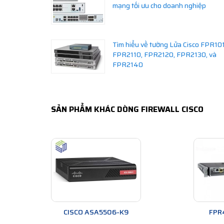
mạng tối ưu cho doanh nghiệp
Tìm hiểu về tường Lửa Cisco FPR10
FPR2110, FPR2120, FPR2130, và
FPR2140
SẢN PHẨM KHÁC DÒNG FIREWALL CISCO
CISCO ASA5506-K9
FPR