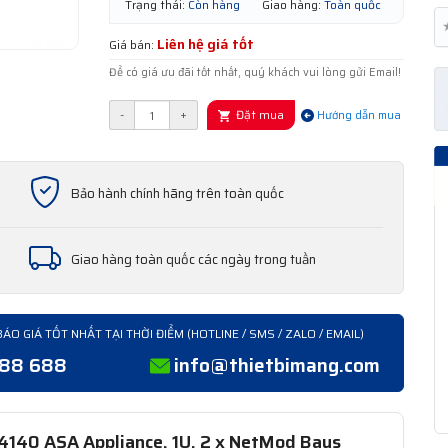
Trạng thái:
Còn hàng
Giao hàng:
Toàn quốc
Liên hệ giá tốt
Giá bán:
Để có giá ưu đãi tốt nhất, quý khách vui lòng gửi Email!
Đặt mua
-
+
Hướng dẫn mua
Bảo hành chính hãng trên toàn quốc
Giao hàng toàn quốc các ngày trong tuần
BÁO GIÁ TỐT NHẤT TẠI THỜI ĐIỂM (HOTLINE / SMS / ZALO / EMAIL)
388 688
info@thietbimang.com
4140 ASA Appliance, 1U, 2 x NetMod Bays