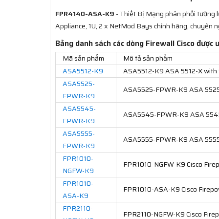
FPR4140-ASA-K9
- Thiết Bị Mạng phân phối tường
Appliance, 1U, 2 x NetMod Bays chính hãng, chuyên n
Bảng danh sách các dòng Firewall Cisco được 
Mã sản phẩm
Mô tả sản phẩm
ASA5512-K9
ASA5512-K9 ASA 5512-X with 
ASA5525-
ASA5525-FPWR-K9 ASA 5525-X
FPWR-K9
ASA5545-
ASA5545-FPWR-K9 ASA 5545-X
FPWR-K9
ASA5555-
ASA5555-FPWR-K9 ASA 5555-X
FPWR-K9
FPR1010-
FPR1010-NGFW-K9 Cisco Firep
NGFW-K9
FPR1010-
FPR1010-ASA-K9 Cisco Firepo
ASA-K9
FPR2110-
FPR2110-NGFW-K9 Cisco Firep