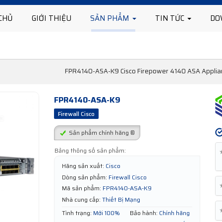
CHỦ
GIỚI THIỆU
SẢN PHẨM
TIN TỨC
DO
FPR4140-ASA-K9 Cisco Firepower 4140 ASA Applianc
FPR4140-ASA-K9
Firewall Cisco
Sản phẩm chính hãng ®
Bảng thông số sản phẩm:
Hãng sản xuất:
Cisco
Dòng sản phẩm:
Firewall Cisco
Mã sản phẩm:
FPR4140-ASA-K9
Nhà cung cấp:
Thiết Bị Mạng
Tình trạng:
Mới 100%
Bảo hành:
Chính hãng