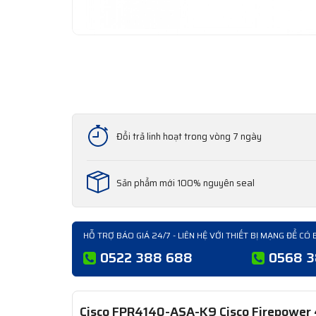
Đổi trả linh hoạt trong vòng 7 ngày
Sản phẩm mới 100% nguyên seal
HỖ TRỢ BÁO GIÁ 24/7 - LIÊN HỆ VỚI THIẾT BỊ MẠNG ĐỂ CÓ 
0522 388 688
0568 
Cisco FPR4140-ASA-K9 Cisco Firepower 