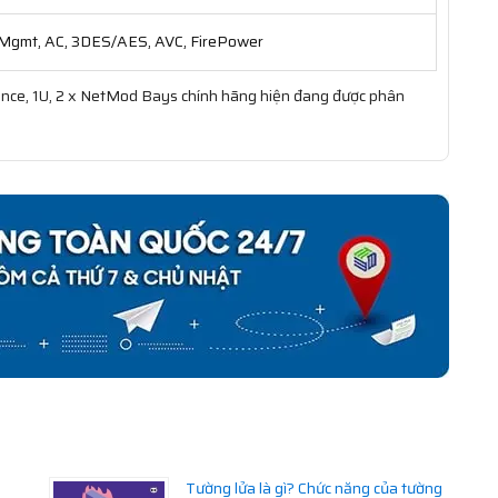
Mgmt, AC, 3DES/AES, AVC, FirePower
e, 1U, 2 x NetMod Bays chính hãng hiện đang được phân
Tường lửa là gì? Chức năng của tường