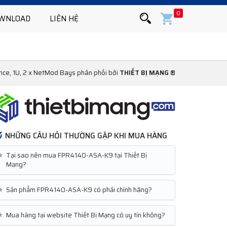
0
WNLOAD
LIÊN HỆ
e, 1U, 2 x NetMod Bays phân phối bởi
THIẾT BỊ MẠNG ®
NHỮNG CÂU HỎI THƯỜNG GẶP KHI MUA HÀNG
★
Tại sao nên mua FPR4140-ASA-K9 tại Thiết Bị
Mạng?
★
Sản phẩm FPR4140-ASA-K9 có phải chính hãng?
★
Mua hàng tại website Thiết Bị Mạng có uy tín không?