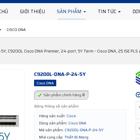
CHỦ
GIỚI THIỆU
SẢN PHẨM
TIN TỨC
DO
CISCO DNA
5Y, C9200L Cisco DNA Premier, 24-port, 5Y Term – Cisco DNA, 25 ISE PLS
C9200L-DNA-P-24-5Y
Cisco DNA
Sản phẩm chính hãng ®
Bảng thông số sản phẩm:
Hãng sản xuất:
Cisco
Dòng sản phẩm:
Cisco DNA
Mã sản phẩm:
C9200L-DNA-P-24-5Y
Nhà cung cấp:
Thiết Bị Mạng