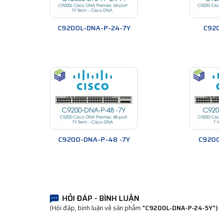
C9200L-DNA-P-24-7Y
C92
C9200-DNA-P-48 -7Y
C9200
HỎI ĐÁP - BÌNH LUẬN
(Hỏi đáp, bình luận về sản phẩm
"C9200L-DNA-P-24-5Y")