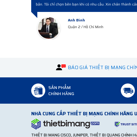
lượng, giá cạnh tranh, bán hàng và sau bán hàng chuyên nghiệp.
Anh Công
Quận 3 / HCM
BÁO GIÁ THIẾT BỊ MẠNG CH
SẢN PHẨM
CHÍNH HÃNG
NHÀ CUNG CẤP THIẾT BỊ MẠNG CHÍNH HÃNG U
THIẾT BỊ MẠNG CISCO, JUNIPER, THIẾT BỊ QUANG CHÍNH 