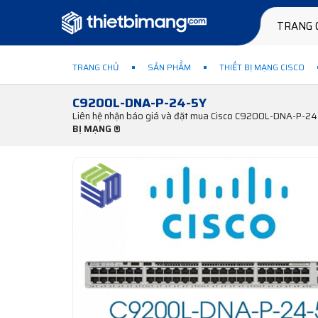
TRANG 
TRANG CHỦ
SẢN PHẨM
THIẾT BỊ MẠNG CISCO
C9200L-DNA-P-24-5Y
Liên hệ nhận báo giá và đặt mua Cisco C9200L-DNA-P-24-
BỊ MẠNG ®