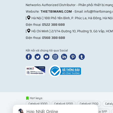
Networks Authorized Distributor - Phân phối thiết bị mạng
Website:
THIETBIMANG.COM
- Email: info@thietbimang
[
Hà Nội ] 188 Phố Yên Bình, P. Phúc La, Hà Đông, Hà Nội
Điện thoại:
0522 388 688
[
Hồ Chí Minh ] 2/1/14 Đường 10, Phường 9, Gò Vấp, HCM
Điện thoại:
0568 388 688
Kết nối với chúng tôi qua Social
Hot keys:
Catalyst 1000
Catalyst 1200
Catalyst 1300
Catal
Hợp Nhất Online
Network Modules
Router Cisco
Module Cisco SFP