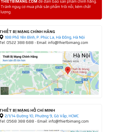
THIETBIMANG.COM
để đảm bảo sản phẩm chính hãng.
Tránh nguy cơ mua phải sản phẩm trôi nổi, kém chất
lượng.
THIẾT BỊ MẠNG CHÍNH HÃNG
188 Phố Yên Bình, P. Phúc La, Hà Đông, Hà Nội
Tel: 0522 388 688 - Email: info@thietbimang.com
THIẾT BỊ MẠNG HỒ CHÍ MINH
2/1/14 Đường 10, Phường 9, Gò Vấp, HCMC
Tel: 0568 388 688 - Email: info@thietbimang.com