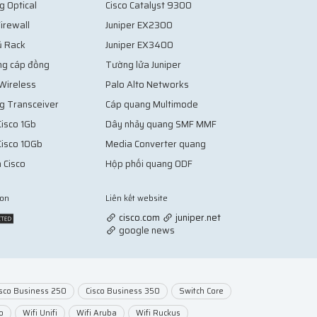
g Optical
Cisco Catalyst 9300
irewall
Juniper EX2300
ủ Rack
Juniper EX3400
ng cáp đồng
Tường lửa Juniper
 Wireless
Palo Alto Networks
g Transceiver
Cáp quang Multimode
isco 1Gb
Dây nhảy quang SMF MMF
Cisco 10Gb
Media Converter quang
 Cisco
Hộp phối quang ODF
ion
Liên kết website
Vợt Pickleball
cisco.com
juniper.net
google news
isco Business 250
Cisco Business 350
Switch Core
o
Wifi Unifi
Wifi Aruba
Wifi Ruckus