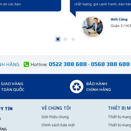
nghiệp từ lúc hỏi mua đến giao hàng và bàn giao rất chuyên nghiệp
Anh Hà
Hà Tây
0522 388 688
0568 388 688
ÍNH HÃNG
Hotline:
-
GIAO HÀNG
BẢO HÀNH
TOÀN QUỐC
CHÍNH HÃNG
VỀ CHÚNG TÔI
THIẾT BỊ 
Y TÍN
Giới thiệu chung
Thiết bị mạng
Chính sách bảo mật
Thiết bị mạng
HÃNG