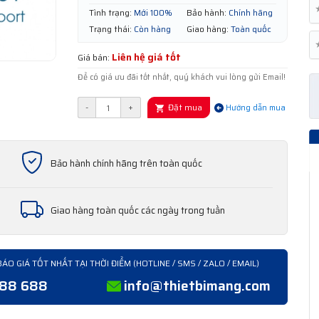
Tình trạng:
Mới 100%
Bảo hành:
Chính hãng
Trạng thái:
Còn hàng
Giao hàng:
Toàn quốc
Liên hệ giá tốt
Giá bán:
Để có giá ưu đãi tốt nhất, quý khách vui lòng gửi Email!
Đặt mua
-
+
Hướng dẫn mua
Bảo hành chính hãng trên toàn quốc
Giao hàng toàn quốc các ngày trong tuần
BÁO GIÁ TỐT NHẤT TẠI THỜI ĐIỂM (HOTLINE / SMS / ZALO / EMAIL)
388 688
info@thietbimang.com