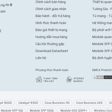
Chính sách bán hàng
Thiết bị quan
 uy tín ®
Chính sách giao nhận
Tường lửa - F
.com
Bảo hành - đổi trả hàng
Tủ mang - T
Hình thức thanh toán
Hệ thống mạ
Báo giá thiết bị mạng
Bộ phát wifi
C
Hướng dẫn mua hàng
Module quan
Câu hỏi thường gặp
Module SFP C
Download Datasheet
Module SFP 
Liên hệ
Bộ đinh tuyến
Phương thức thanh toán
DMCA Protect
yst 9200
Catalyst 9300
Cisco Business 110
Cisco Business 220
C
Module SFP 1Gb
Module SFP 10Gb
Module 40G QSFP+
Wireless Cisc