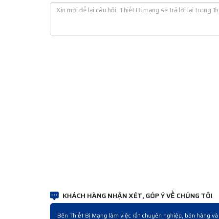
KHÁCH HÀNG NHẬN XÉT, GÓP Ý VỀ CHÚNG TÔI
đầu làm việc thấy quy trình sau đó mới hiểu đó là cách làm chuyên nghiệp. Sản 