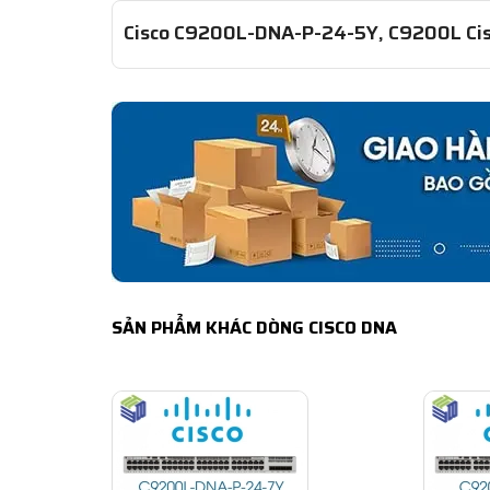
Cisco C9200L-DNA-P-24-5Y, C9200L Cis
SẢN PHẨM KHÁC DÒNG CISCO DNA