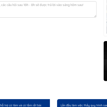
phẩm
Đợt rồi công ty cải tạo nâng cấp hệ thống có mua mấy bộ switch 