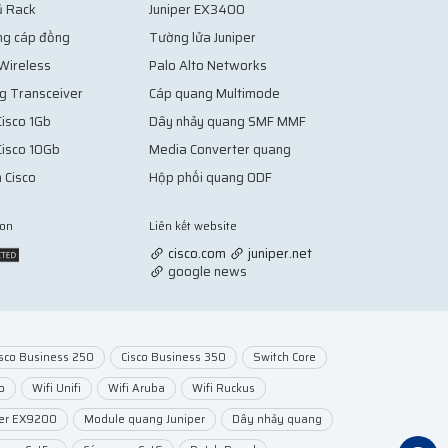
ủ Rack
Juniper EX3400
ng cáp đồng
Tường lửa Juniper
 Wireless
Palo Alto Networks
g Transceiver
Cáp quang Multimode
isco 1Gb
Dây nhảy quang SMF MMF
Cisco 10Gb
Media Converter quang
 Cisco
Hộp phối quang ODF
ion
Liên kết website
Vợt Pickleball
cisco.com
juniper.net
google news
isco Business 250
Cisco Business 350
Switch Core
o
Wifi Unifi
Wifi Aruba
Wifi Ruckus
per EX9200
Module quang Juniper
Dây nhảy quang