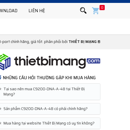
0
WNLOAD
LIÊN HỆ
ort chính hãng, giá tốt. phân phối bởi
THIẾT BỊ MẠNG ®
NHỮNG CÂU HỎI THƯỜNG GẶP KHI MUA HÀNG
★
Tại sao nên mua C9200-DNA-A-48 tại Thiết Bị
Mạng?
★
Sản phẩm C9200-DNA-A-48 có phải chính hãng?
★
Mua hàng tại website Thiết Bị Mạng có uy tín không?