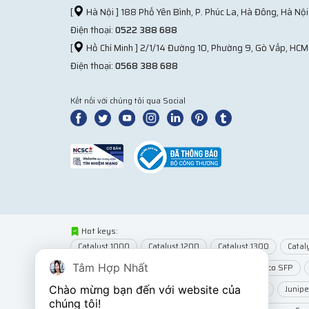
[
Hà Nội ] 188 Phố Yên Bình, P. Phúc La, Hà Đông, Hà Nội
Điện thoại:
0522 388 688
[
Hồ Chí Minh ] 2/1/14 Đường 10, Phường 9, Gò Vấp, HCM
Điện thoại:
0568 388 688
Kết nối với chúng tôi qua Social
Hot keys:
Catalyst 1000
Catalyst 1200
Catalyst 1300
Catal
Tâm Hợp Nhất
Network Modules
Router Cisco
Module Cisco SFP
Chào mừng bạn đến với website của 
Wifi MikroTik
Wifi Juniper
Juniper EX2300
Junip
chúng tôi!