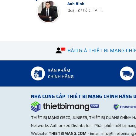
Anh Công
Quận 3 / HCM
BÁO GIÁ THIẾT BỊ MẠNG CH
SẢN PHẨM
CHÍNH HÃNG
NHÀ CUNG CẤP THIẾT BỊ MẠNG CHÍNH HÃNG U
THIẾT BỊ MẠNG CISCO, JUNIPER, THIẾT BỊ QUANG CHÍNH 
Networks Authorized Distributor - Phân phối thiết bị mạng
Website:
THIETBIMANG.COM
- Email: info@thietbimang