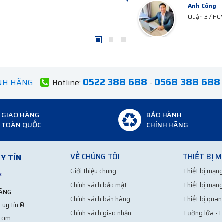
Anh Hà
Hà Tây
0522 388 688
0568 388 688
ÍNH HÃNG
Hotline:
-
GIAO HÀNG
BẢO HÀNH
TOÀN QUỐC
CHÍNH HÃNG
VỀ CHÚNG TÔI
THIẾT BỊ 
Y TÍN
Giới thiệu chung
Thiết bị mạng
Chính sách bảo mật
Thiết bị mạng
HÃNG
Chính sách bán hàng
Thiết bị quan
 uy tín ®
Chính sách giao nhận
Tường lửa - F
.com