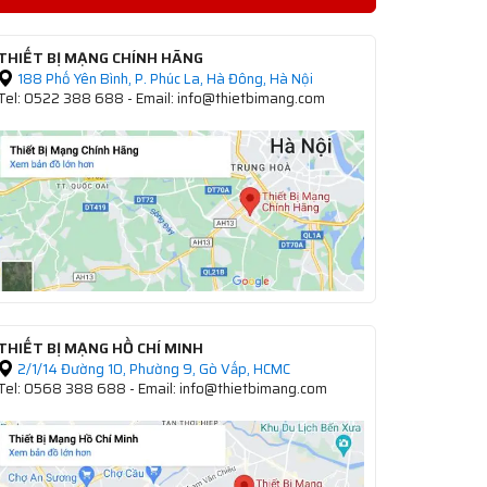
THIẾT BỊ MẠNG CHÍNH HÃNG
188 Phố Yên Bình, P. Phúc La, Hà Đông, Hà Nội
Tel: 0522 388 688 - Email: info@thietbimang.com
THIẾT BỊ MẠNG HỒ CHÍ MINH
2/1/14 Đường 10, Phường 9, Gò Vấp, HCMC
Tel: 0568 388 688 - Email: info@thietbimang.com