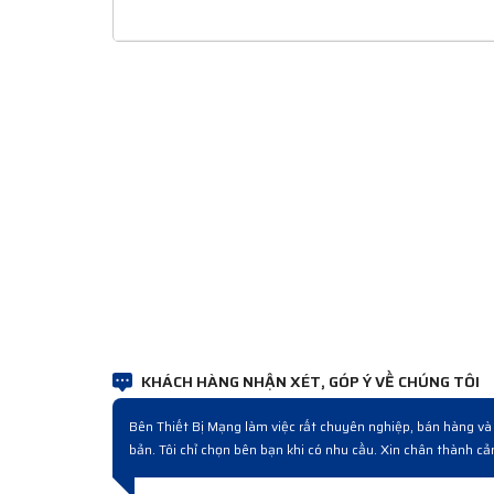
KHÁCH HÀNG NHẬN XÉT, GÓP Ý VỀ CHÚNG TÔI
quy trình sau đó mới hiểu đó là cách làm chuyên nghiệp. Sản phẩm
Đợt
ranh, bán hàng và sau bán hàng chuyên nghiệp.
ngh