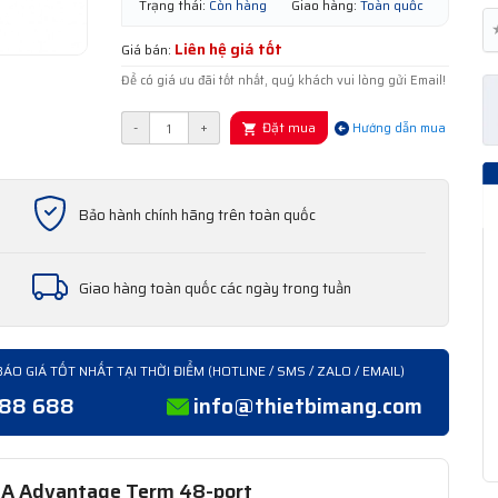
Trạng thái:
Còn hàng
Giao hàng:
Toàn quốc
Liên hệ giá tốt
Giá bán:
Để có giá ưu đãi tốt nhất, quý khách vui lòng gửi Email!
Đặt mua
-
+
Hướng dẫn mua
Bảo hành chính hãng trên toàn quốc
Giao hàng toàn quốc các ngày trong tuần
BÁO GIÁ TỐT NHẤT TẠI THỜI ĐIỂM (HOTLINE / SMS / ZALO / EMAIL)
388 688
info@thietbimang.com
NA Advantage Term 48-port