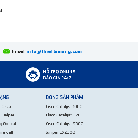
Anh Tuấn
Bắc Ninh
Email:
info@thietbimang.com
HỖ TRỢ ONLINE
BÁO GIÁ 24/7
MẠNG
DÒNG SẢN PHẨM
 Cisco
Cisco Catalyst 1000
 Juniper
Cisco Catalyst 9200
g Optical
Cisco Catalyst 9300
irewall
Juniper EX2300