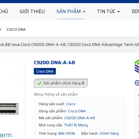
CHỦ
GIỚI THIỆU
SẢN PHẨM
TIN TỨC
DO
CISCO DNA
n và đặt mua Cisco C9200-DNA-A-48, C9200 Cisco DNA Advantage Term 48-p
C9200-DNA-A-48
Cisco DNA
Sản phẩm chính hãng ®
Bảng thông số sản phẩm:
Hãng sản xuất:
Cisco
Dòng sản phẩm:
Cisco DNA
Mã sản phẩm:
C9200-DNA-A-48
Nhà cung cấp:
Thiết Bị Mạng
Tình trạng:
Mới 100%
Bảo hành:
Chính hãng