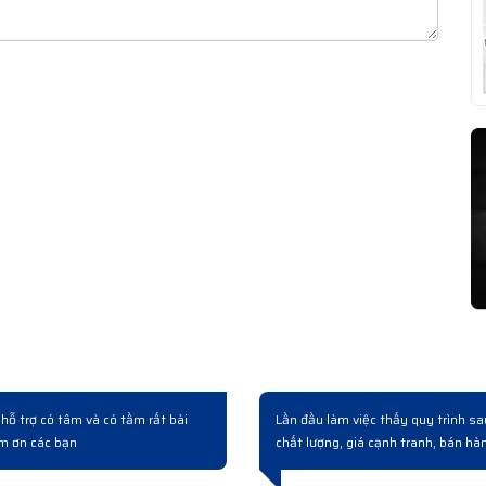
 rồi công ty cải tạo nâng cấp hệ thống có mua mấy bộ switch bên này. Làm việc
iệp từ lúc hỏi mua đến giao hàng và bàn giao rất chuyên nghiệp...