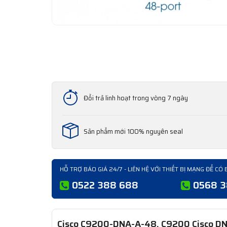
Đổi trả linh hoạt trong vòng 7 ngày
Sản phẩm mới 100% nguyên seal
HỖ TRỢ BÁO GIÁ 24/7 - LIÊN HỆ VỚI THIẾT BỊ MẠNG ĐỂ CÓ 
0522 388 688
0568 
Cisco C9200-DNA-A-48, C9200 Cisco D