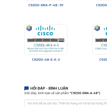
C9200-DNA-P-48 -5Y
C9200
C9200-48-E-A-3
C92
HỎI ĐÁP - BÌNH LUẬN
(Hỏi đáp, bình luận về sản phẩm
"C9200-DNA-A-48")