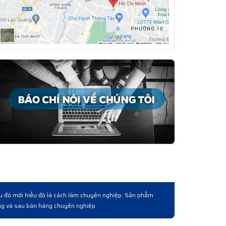
 chuyên
Có người quen giới thiêụ và làm việc qua lấy lô hàng. Về cơ
hoá, giá cả và cách phục vụ khách hàng bài bản chuyên ngh