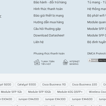
Bảo hành - đổi trả hàng
Tủ mang - T
Hình thức thanh toán
Hệ thống mạ
Báo giá thiết bị mạng
Bộ phát wifi
C
Hướng dẫn mua hàng
Module quan
Câu hỏi thường gặp
Module SFP C
Download Datasheet
Module SFP 
Liên hệ
Bộ đinh tuyến
Phương thức thanh toán
DMCA Protect
yst 9200
Catalyst 9300
Cisco Business 110
Cisco Business 220
C
Module SFP 1Gb
Module SFP 10Gb
Module 40G QSFP+
Wireless Cisc
er EX3400
Juniper EX4200
Juniper EX4300
Juniper EX4600
Juni