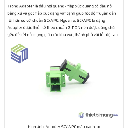
Trong Adapter là đầu nối quang - tiếp xúc quang có đầu nối
bằng xứ và góc tiếp xúc dạng vát cạnh giúp tốc độ truyền dẫn
tốt hơn so với chuẩn SC/APC. Ngoài ra, SC/APC là dạng
Adapter được thiết kế theo chuẩn G-PON nên được dùng chủ
yếu để kết nối mạng giữa các khu vực, thành phố với tốc độ cao.
Hình ảnh: Adapter SC/ APC màu xanh lục