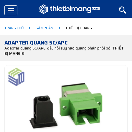
Toggle
navigation
TRANG CHỦ
SẢN PHẨM
THIẾT BỊ QUANG
ADAPTER QUANG SC/APC
Adapter quang SC/APC, đầu nối suy hao quang phân phối bởi
THIẾT
BỊ MẠNG ®