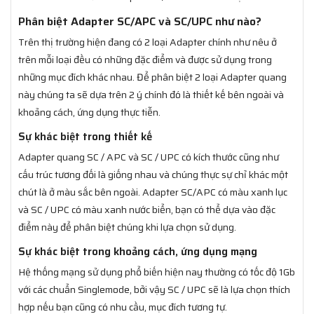
Phân biệt Adapter SC/APC và SC/UPC như nào?
Trên thị trường hiện đang có 2 loại Adapter chính như nêu ở
trên mỗi loại đều có những đặc điểm và được sử dụng trong
những mục đích khác nhau. Để phân biệt 2 loại Adapter quang
này chúng ta sẽ dựa trên 2 ý chính đó là thiết kế bên ngoài và
khoảng cách, ứng dụng thực tiễn.
Sự khác biệt trong thiết kế
Adapter quang SC / APC và SC / UPC có kích thước cũng như
cấu trúc tương đối là giống nhau và chúng thực sự chỉ khác một
chút là ở màu sắc bên ngoài. Adapter SC/APC có màu xanh lục
và SC / UPC có màu xanh nước biển, bạn có thể dựa vào đặc
điểm này để phân biệt chúng khi lựa chọn sử dụng.
Sự khác biệt trong khoảng cách, ứng dụng mạng
Hệ thống mạng sử dụng phổ biến hiện nay thường có tốc độ 1Gb
với các chuẩn Singlemode, bởi vậy SC / UPC sẽ là lựa chọn thích
hợp nếu bạn cũng có nhu cầu, mục đích tương tự.