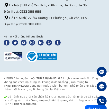
[
Hà Nội ] 188 Phố Yên Bình, P. Phúc La, Hà Đông, Hà Nội
Điện thoại:
0522 388 688
[
Hồ Chí Minh ] 2/1/14 Đường 10, Phường 9, Gò Vấp, HCMC
Điện thoại:
0568 388 688
Kết nối với chúng tôi qua Social
© 2018 Bản quyền thuộc
THIẾT BỊ MẠNG
. ® All rights reserved - Vui lòng
không sao chép nội dung khi không được sự đồng ý của chúng tôi.
THIETBIMANG.COM
Genuine Product Distribution - Nhà phân phối các sản
phẩm thiết bị mạng uy tín hàng đầu tại Việt Nam.
Để tránh mua phải sản phẩm kém chất lượng. Cách tốt nhất để đảm bảo để
mua đúng sản phẩm
Cisco
,
Juniper
,
thiết bị quang
chính hãng là mua từ đơn vị
uy tín |
Thietbimang.com