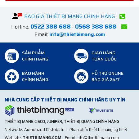
BÁO GIÁ THIẾT BỊ MẠNG CHÍNH HÃNG
0522 388 688
0568 388 688
Hotline:
-
Email:
info@thietbimang.com
SẢN PHẨM
GIAO HÀNG
CHÍNH HÃNG
TOÀN QUỐC
BẢO HÀNH
HỖ TRỢ ONLINE
CHÍNH HÃNG
BÁO GIÁ 24/7
NHÀ CUNG CẤP THIẾT BỊ MẠNG CHÍNH HÃNG UY TÍN
THIẾT BỊ MẠNG CISCO, JUNIPER, THIẾT BỊ QUANG CHÍNH HÃNG
Networks Authorized Distributor - Phân phối thiết bị mạng uy tín ®
Website:
THIETBIMANG.COM
- Email: info@thietbimang.com