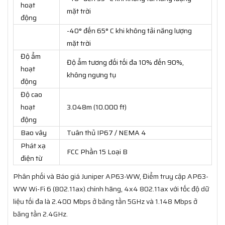
hoạt
mặt trời
động
-40° đến 65° C khi không tải năng lượng
mặt trời
Độ ẩm
Độ ẩm tương đối tối đa 10% đến 90%,
hoạt
không ngưng tụ
động
Độ cao
hoạt
3.048m (10.000 ft)
động
Bao vây
Tuân thủ IP67 / NEMA 4
Phát xạ
FCC Phần 15 Loại B
điện từ
Phân phối và Báo giá Juniper AP63-WW, Điểm truy cập AP63-
WW Wi-Fi 6 (802.11ax) chính hãng, 4x4 802.11ax với tốc độ dữ
liệu tối đa là 2.400 Mbps ở băng tần 5GHz và 1.148 Mbps ở
băng tần 2.4GHz.