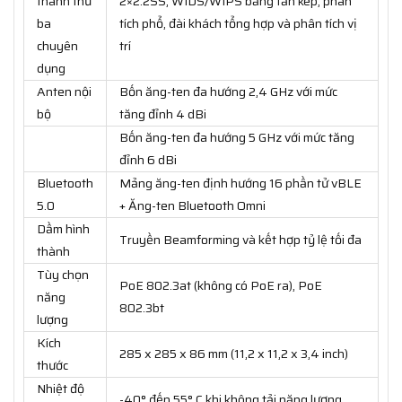
thanh thứ
2×2:2SS, WIDS/WIPS băng tần kép, phân
ba
tích phổ, đài khách tổng hợp và phân tích vị
chuyên
trí
dụng
Anten nội
Bốn ăng-ten đa hướng 2,4 GHz với mức
bộ
tăng đỉnh 4 dBi
Bốn ăng-ten đa hướng 5 GHz với mức tăng
đỉnh 6 dBi
Bluetooth
Mảng ăng-ten định hướng 16 phần tử vBLE
5.0
+ Ăng-ten Bluetooth Omni
Dầm hình
Truyền Beamforming và kết hợp tỷ lệ tối đa
thành
Tùy chọn
PoE 802.3at (không có PoE ra), PoE
năng
802.3bt
lượng
Kích
285 x 285 x 86 mm (11,2 x 11,2 x 3,4 inch)
thước
Nhiệt độ
-40° đến 55° C khi không tải năng lượng