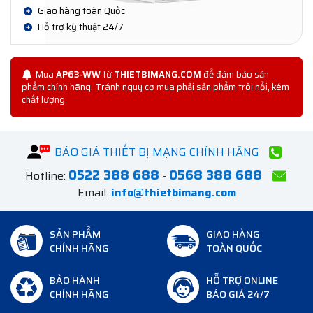
Giao hàng toàn Quốc
Hỗ trợ kỹ thuật 24/7
Mua
AP63-WW
từ
THIETBIMANG.COM
để đảm bảo sản
phẩm chính hãng. Tránh nguy cơ mua phải sản phẩm trôi nổi, kém
chất lượng.
BÁO GIÁ THIẾT BỊ MẠNG CHÍNH HÃNG
0522 388 688
0568 388 688
Hotline:
-
Email:
info@thietbimang.com
SẢN PHẨM
GIAO HÀNG
CHÍNH HÃNG
TOÀN QUỐC
BẢO HÀNH
HỖ TRỢ ONLINE
CHÍNH HÃNG
BÁO GIÁ 24/7