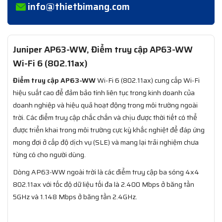
info@thietbimang.com
Juniper AP63-WW, Điểm truy cập AP63-WW
Wi-Fi 6 (802.11ax)
Điểm truy cập AP63-WW
Wi-Fi 6 (802.11ax) cung cấp Wi-Fi
hiệu suất cao để đảm bảo tính liên tục trong kinh doanh của
doanh nghiệp và hiệu quả hoạt động trong môi trường ngoài
trời. Các điểm truy cập chắc chắn và chịu được thời tiết có thể
được triển khai trong môi trường cực kỳ khắc nghiệt để đáp ứng
mong đợi ở cấp độ dịch vụ (SLE) và mang lại trải nghiệm chưa
từng có cho người dùng.
Dòng AP63-WW ngoài trời là các điểm truy cập ba sóng 4x4
802.11ax với tốc độ dữ liệu tối đa là 2.400 Mbps ở băng tần
5GHz và 1.148 Mbps ở băng tần 2.4GHz.