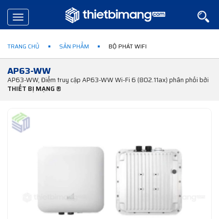
Toggle
navigation
TRANG CHỦ
SẢN PHẨM
BỘ PHÁT WIFI
AP63-WW
AP63-WW, Điểm truy cập AP63-WW Wi-Fi 6 (802.11ax) phân phối bởi
THIẾT BỊ MẠNG ®