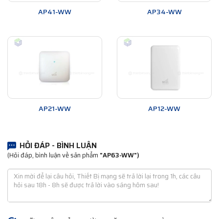
AP41-WW
AP34-WW
AP21-WW
AP12-WW
HỎI ĐÁP - BÌNH LUẬN
(Hỏi đáp, bình luận về sản phẩm
"AP63-WW")