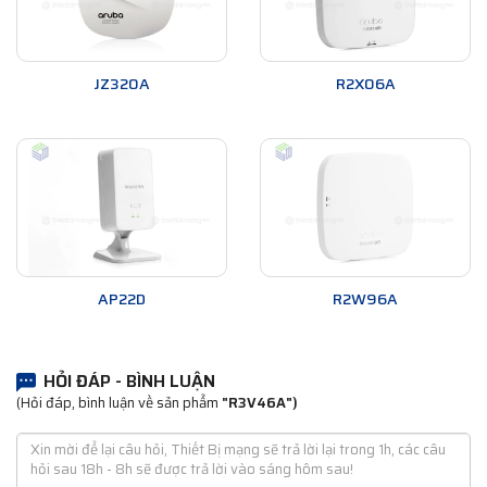
JZ320A
R2X06A
AP22D
R2W96A
HỎI ĐÁP - BÌNH LUẬN
(Hỏi đáp, bình luận về sản phẩm
"R3V46A")