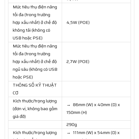
Mức tiêu thụ điện năng
tối đa (trong trường
hợp xấu nhất) ở chế độ
4,5W (POE)
không tải (không có
USB hoặc PSE)
Mức tiêu thụ điện năng
tối đa (trong trường
hợp xấu nhất) ở chế độ
2,7W (POE)
ngủ sâu (không có USB
hoặc PSE)
THÔNG SỐ KỸ THUẬT
CƠ
Kích thước/trọng lượng
→ 86mm (W) x 40mm (D) x
(đơn vị, không bao gồm
150mm (H)
giá đỡ)
290g
Kích thước/trọng lượng
→ 111mm (W) x 54mm (D) x