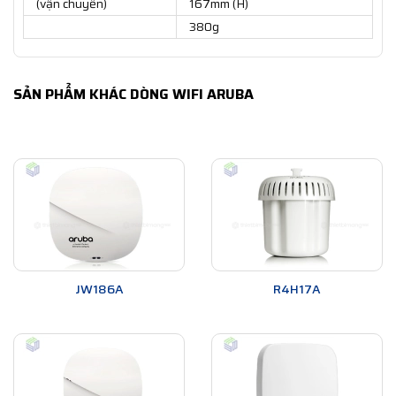
(vận chuyển)
167mm (H)
380g
SẢN PHẨM KHÁC DÒNG WIFI ARUBA
JW186A
R4H17A