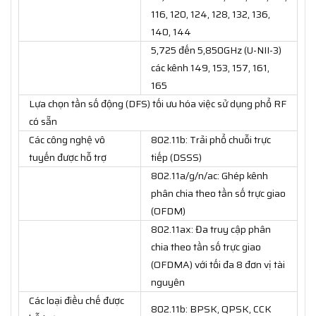
116, 120, 124, 128, 132, 136,
140, 144
5,725 đến 5,850GHz (U-NII-3)
các kênh 149, 153, 157, 161,
165
Lựa chọn tần số động (DFS) tối ưu hóa việc sử dụng phổ RF
có sẵn
Các công nghệ vô
802.11b: Trải phổ chuỗi trực
tuyến được hỗ trợ
tiếp (DSSS)
802.11a/g/n/ac: Ghép kênh
phân chia theo tần số trực giao
(OFDM)
802.11ax: Đa truy cập phân
chia theo tần số trực giao
(OFDMA) với tối đa 8 đơn vị tài
nguyên
Các loại điều chế được
802.11b: BPSK, QPSK, CCK