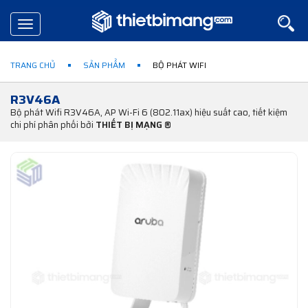
Toggle
navigation
TRANG CHỦ
SẢN PHẨM
BỘ PHÁT WIFI
R3V46A
Bộ phát Wifi R3V46A, AP Wi-Fi 6 (802.11ax) hiệu suất cao, tiết kiệm
chi phí phân phối bởi
THIẾT BỊ MẠNG ®