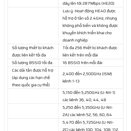
dây lên tới 287Mbps (HE20)
Lưu ý: Hoạt động HE40 được
hỗ trợ ở tần số 2.4GHz, nhưng
không phổ biến và không được
khuyến khích triển khai cho
doanh nghiệp
Số lượng thiết bị khách
Tối đa 256 thiết bị khách được
được liên kết tối đa
liên kết trên mỗi đài
Số lượng BSSID tối đa
16 BSSID trên mỗi đài
Các dải tần được hỗ trợ
2,400 đến 2,500GHz (ISM)
(áp dụng các hạn chế
kênh 1-13
theo quốc gia cụ thể)
5,150 đến 5,250GHz (U-NII-1)
các kênh 36, 40, 44, 48
5,250 đến 5,350GHz (U-NII-
2A) các kênh 52, 56, 60, 64
5,470 đến 5,725GHz (U-NII-
2C) các kênh 100, 104, 108, 112,