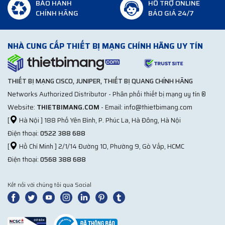
BẢO HÀNH
HỖ TRỢ ONLINE
CHÍNH HÃNG
BÁO GIÁ 24/7
NHÀ CUNG CẤP THIẾT BỊ MẠNG CHÍNH HÃNG UY TÍN
THIẾT BỊ MẠNG CISCO, JUNIPER, THIẾT BỊ QUANG CHÍNH HÃNG
Networks Authorized Distributor - Phân phối thiết bị mạng uy tín ®
Website:
THIETBIMANG.COM
- Email: info@thietbimang.com
[
Hà Nội ] 188 Phố Yên Bình, P. Phúc La, Hà Đông, Hà Nội
Điện thoại:
0522 388 688
[
Hồ Chí Minh ] 2/1/14 Đường 10, Phường 9, Gò Vấp, HCMC
Điện thoại:
0568 388 688
Kết nối với chúng tôi qua Social