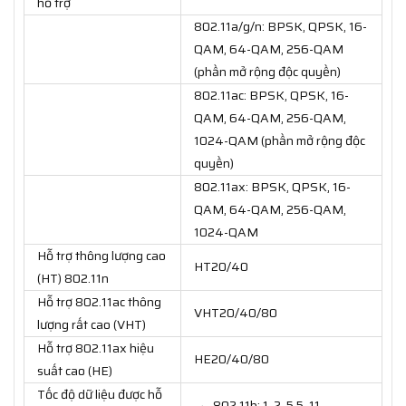
hỗ trợ
802.11a/g/n: BPSK, QPSK, 16-
QAM, 64-QAM, 256-QAM
(phần mở rộng độc quyền)
802.11ac: BPSK, QPSK, 16-
QAM, 64-QAM, 256-QAM,
1024-QAM (phần mở rộng độc
quyền)
802.11ax: BPSK, QPSK, 16-
QAM, 64-QAM, 256-QAM,
1024-QAM
Hỗ trợ thông lượng cao
HT20/40
(HT) 802.11n
Hỗ trợ 802.11ac thông
VHT20/40/80
lượng rất cao (VHT)
Hỗ trợ 802.11ax hiệu
HE20/40/80
suất cao (HE)
Tốc độ dữ liệu được hỗ
→ 802.11b: 1, 2, 5,5, 11