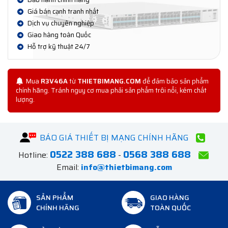
Giá bán cạnh tranh nhất
Dịch vụ chuyên nghiệp
Giao hàng toàn Quốc
Hỗ trợ kỹ thuật 24/7
Mua
R3V46A
từ
THIETBIMANG.COM
để đảm bảo sản phẩm
chính hãng. Tránh nguy cơ mua phải sản phẩm trôi nổi, kém chất
lượng.
BÁO GIÁ THIẾT BỊ MẠNG CHÍNH HÃNG
0522 388 688
0568 388 688
Hotline:
-
Email:
info@thietbimang.com
SẢN PHẨM
GIAO HÀNG
CHÍNH HÃNG
TOÀN QUỐC