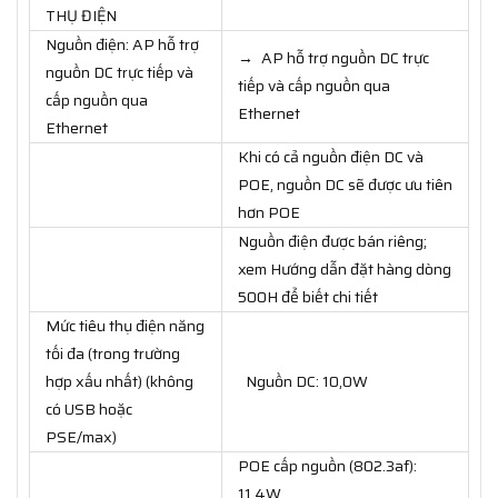
THỤ ĐIỆN
Nguồn điện: AP hỗ trợ
→ AP hỗ trợ nguồn DC trực
nguồn DC trực tiếp và
tiếp và cấp nguồn qua
cấp nguồn qua
Ethernet
Ethernet
Khi có cả nguồn điện DC và
POE, nguồn DC sẽ được ưu tiên
hơn POE
Nguồn điện được bán riêng;
xem Hướng dẫn đặt hàng dòng
500H để biết chi tiết
Mức tiêu thụ điện năng
tối đa (trong trường
hợp xấu nhất) (không
Nguồn DC: 10,0W
có USB hoặc
PSE/max)
POE cấp nguồn (802.3af):
11,4W