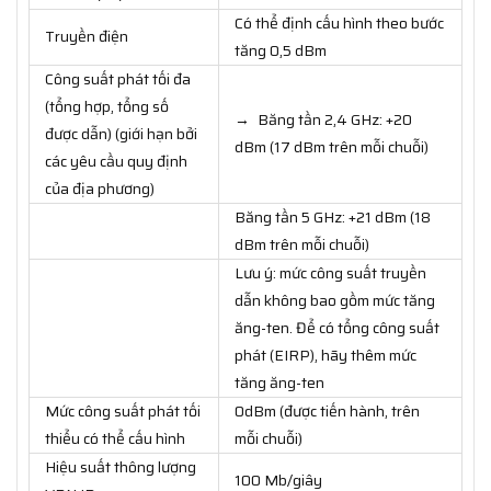
Có thể định cấu hình theo bước
Truyền điện
tăng 0,5 dBm
Công suất phát tối đa
(tổng hợp, tổng số
→ Băng tần 2,4 GHz: +20
được dẫn) (giới hạn bởi
dBm (17 dBm trên mỗi chuỗi)
các yêu cầu quy định
của địa phương)
Băng tần 5 GHz: +21 dBm (18
dBm trên mỗi chuỗi)
Lưu ý: mức công suất truyền
dẫn không bao gồm mức tăng
ăng-ten. Để có tổng công suất
phát (EIRP), hãy thêm mức
tăng ăng-ten
Mức công suất phát tối
0dBm (được tiến hành, trên
thiểu có thể cấu hình
mỗi chuỗi)
Hiệu suất thông lượng
100 Mb/giây