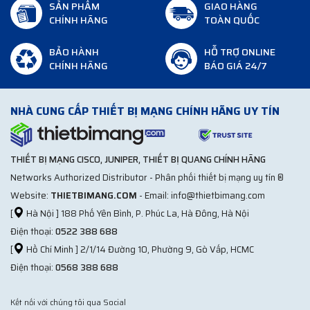
SẢN PHẨM
GIAO HÀNG
Bộ chuyển đổi DC-DC
của bộ chuyển đổi công suất cao
CHÍNH HÃNG
TOÀN QUỐC
220vdc-48vdc 10A
là cấu hình lý tưởng cung cấp năng
lượng cho các thiết bị truyền thông của các cấp điện áp
BẢO HÀNH
HỖ TRỢ ONLINE
khác nhau
CHÍNH HÃNG
BÁO GIÁ 24/7
Bộ chuyển nguồn DC
220vdc-48vdc 20A
NHÀ CUNG CẤP THIẾT BỊ MẠNG CHÍNH HÃNG UY TÍN
Bộ chuyển đổi DC-DC
của bộ chuyển đổi công suất cao
220vdc-48vdc 20A
được thiết kế đặc biệt để đáp ứng
các yêu cầu của tất cả các loại thiết bị thông tin liên lạc
THIẾT BỊ MẠNG CISCO, JUNIPER, THIẾT BỊ QUANG CHÍNH HÃNG
của bộ phận truyền thông và điện lực.
Networks Authorized Distributor - Phân phối thiết bị mạng uy tín ®
DC-DC Converter
của bộ chuyển đổi công suất cao
Website:
THIETBIMANG.COM
- Email: info@thietbimang.com
220vdc-48vdc 20A
áp dụng công nghệ chuyển đổi
[
Hà Nội ] 188 Phố Yên Bình, P. Phúc La, Hà Đông, Hà Nội
tần số cao và có nhiều điểm tốt, bao gồm ổn định điện
Điện thoại:
0522 388 688
áp chính xác cao, nhiễu đầu ra thấp, khả năng chống
[
Hồ Chí Minh ] 2/1/14 Đường 10, Phường 9, Gò Vấp, HCMC
nhiễu mạnh, âm lượng nhỏ, trọng lượng nhẹ, đẹp bên
Điện thoại:
0568 388 688
ngoài hình dạng, v.v.
Bộ chuyển đổi DC-DC
của bộ chuyển đổi công suất cao
220vdc-48vdc 20A
là cấu hình lý tưởng cung cấp
Kết nối với chúng tôi qua Social