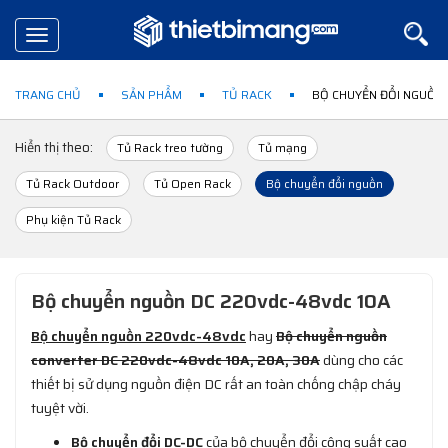
Toggle
navigation
TRANG CHỦ
SẢN PHẨM
TỦ RACK
BỘ CHUYỂN ĐỔI NGUỒN
Hiển thị theo:
Tủ Rack treo tường
Tủ mạng
Tủ Rack Outdoor
Tủ Open Rack
Bộ chuyển đổi nguồn
Phụ kiện Tủ Rack
Bộ chuyển nguồn DC
220vdc-48vdc 10A
Bộ chuyển nguồn 220vdc-48vdc
hay
Bộ chuyển nguồn
converter DC 220vdc-48vdc 10A, 20A, 30A
dùng cho các
thiết bị sử dụng nguồn điện DC rất an toàn chống chập cháy
tuyệt vời.
Bộ chuyển đổi DC-DC
của bộ chuyển đổi công suất cao