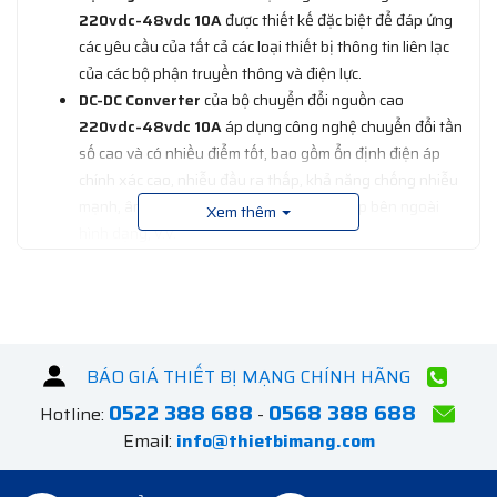
220vdc-48vdc 10A
được thiết kế đặc biệt để đáp ứng
các yêu cầu của tất cả các loại thiết bị thông tin liên lạc
của các bộ phận truyền thông và điện lực.
DC-DC Converter
của bộ chuyển đổi nguồn cao
220vdc-48vdc 10A
áp dụng công nghệ chuyển đổi tần
số cao và có nhiều điểm tốt, bao gồm ổn định điện áp
chính xác cao, nhiễu đầu ra thấp, khả năng chống nhiễu
mạnh, âm lượng nhỏ, trọng lượng nhẹ, đẹp bên ngoài
Xem thêm
hình dạng, v.v.
Bộ chuyển đổi DC-DC
của bộ chuyển đổi công suất cao
220vdc-48vdc 10A
là cấu hình lý tưởng cung cấp năng
lượng cho các thiết bị truyền thông của các cấp điện áp
khác nhau
Bộ chuyển nguồn DC
220vdc-48vdc 10A
BÁO GIÁ THIẾT BỊ MẠNG CHÍNH HÃNG
0522 388 688
0568 388 688
Hotline:
-
Bộ chuyển đổi DC-DC
của bộ chuyển đổi công suất cao
Email:
info@thietbimang.com
220vdc-48vdc 10A
được thiết kế đặc biệt để đáp ứng
các yêu cầu của tất cả các loại thiết bị thông tin liên lạc
của các bộ phận truyền thông và điện