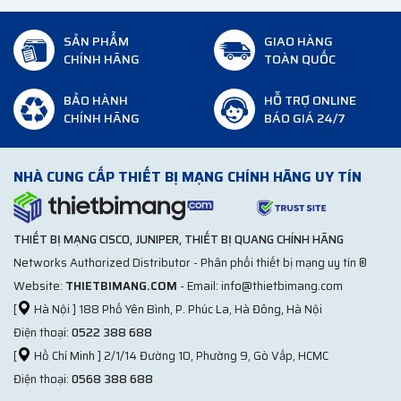
SẢN PHẨM
GIAO HÀNG
CHÍNH HÃNG
TOÀN QUỐC
BẢO HÀNH
HỖ TRỢ ONLINE
CHÍNH HÃNG
BÁO GIÁ 24/7
NHÀ CUNG CẤP THIẾT BỊ MẠNG CHÍNH HÃNG UY TÍN
THIẾT BỊ MẠNG CISCO, JUNIPER, THIẾT BỊ QUANG CHÍNH HÃNG
Networks Authorized Distributor - Phân phối thiết bị mạng uy tín ®
Website:
THIETBIMANG.COM
- Email: info@thietbimang.com
[
Hà Nội ] 188 Phố Yên Bình, P. Phúc La, Hà Đông, Hà Nội
Điện thoại:
0522 388 688
[
Hồ Chí Minh ] 2/1/14 Đường 10, Phường 9, Gò Vấp, HCMC
Điện thoại:
0568 388 688