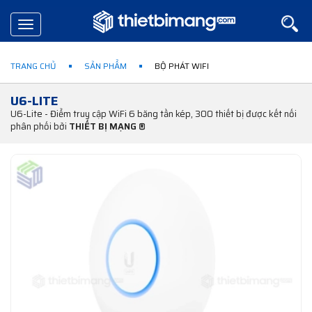
Toggle
navigation
TRANG CHỦ
SẢN PHẨM
BỘ PHÁT WIFI
U6-LITE
U6-Lite - Điểm truy cập WiFi 6 băng tần kép, 300 thiết bị được kết nối
phân phối bởi
THIẾT BỊ MẠNG ®