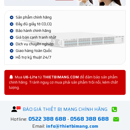
Sản phẩm chính hãng
Đầy đủ giấy tờ CO,CQ
Bảo hành chính hãng
Giá bán cạnh tranh nhất
Dịch vụ chuyên nghiệp
Giao hàng toàn Quốc
Hỗ trợ kỹ thuật 24/7
Mua
U6-Lite
từ
THIETBIMANG.COM
để đảm bảo sản phẩm
chính hãng. Tránh nguy cơ mua phải sản phẩm trôi nổi, kém chất
lượng.
BÁO GIÁ THIẾT BỊ MẠNG CHÍNH HÃNG
0522 388 688
0568 388 688
Hotline:
-
Email:
info@thietbimang.com