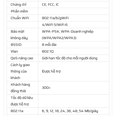
Chứng chỉ
CE, FCC, IC
Phần mềm
Chuẩn WiFi
802.11a/b/gWiFi
4/WiFi 5/WiFi 6
Bảo mật
WPA-PSK, WPA-Doanh nghiệp
không dây
(WPA/WPA2/WPA3)
BSSID
8 mỗi đài
Vlan
802.1Q
QoS nâng cao
Giới hạn tốc độ cho mỗi người dùng
Cách ly giao
thông của
Được hỗ trợ
khách
Khách hàng
300+
đồng thời
Tốc độ dữ liệu
được hỗ trợ
802.11a
6, 9, 12, 18, 24, 36, 48, 54 Mb/giây