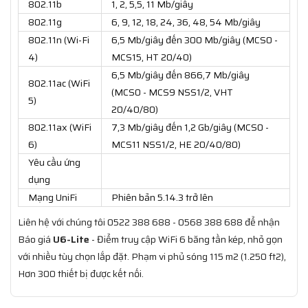
802.11b
1, 2, 5,5, 11 Mb/giây
802.11g
6, 9, 12, 18, 24, 36, 48, 54 Mb/giây
802.11n (Wi-Fi
6,5 Mb/giây đến 300 Mb/giây (MCS0 -
4)
MCS15, HT 20/40)
6,5 Mb/giây đến 866,7 Mb/giây
802.11ac (WiFi
(MCS0 - MCS9 NSS1/2, VHT
5)
20/40/80)
802.11ax (WiFi
7,3 Mb/giây đến 1,2 Gb/giây (MCS0 -
6)
MCS11 NSS1/2, HE 20/40/80)
Yêu cầu ứng
dụng
Mạng UniFi
Phiên bản 5.14.3 trở lên
Liên hệ với chúng tôi 0522 388 688 - 0568 388 688 để nhận
Báo giá
U6-Lite
- Điểm truy cập WiFi 6 băng tần kép, nhỏ gọn
với nhiều tùy chọn lắp đặt. Phạm vi phủ sóng 115 m2 (1.250 ft2),
Hơn 300 thiết bị được kết nối.