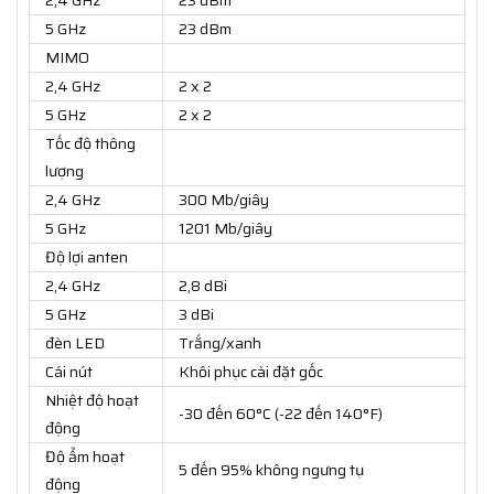
2,4 GHz
23 dBm
5 GHz
23 dBm
MIMO
2,4 GHz
2 x 2
5 GHz
2 x 2
Tốc độ thông
lượng
2,4 GHz
300 Mb/giây
5 GHz
1201 Mb/giây
Độ lợi anten
2,4 GHz
2,8 dBi
5 GHz
3 dBi
đèn LED
Trắng/xanh
Cái nút
Khôi phục cài đặt gốc
Nhiệt độ hoạt
-30 đến 60°C (-22 đến 140°F)
động
Độ ẩm hoạt
5 đến 95% không ngưng tụ
động