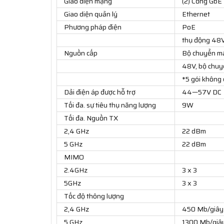
Giao diện mạng
(2) Cổng GbE
Giao diện quản lý
Ethernet
Phương pháp điện
PoE
thụ động 48
Nguồn cấp
Bộ chuyển mạ
48V, bộ chuy
*5 gói không 
Dải điện áp được hỗ trợ
44—57V DC
Tối đa. sự tiêu thụ năng lượng
9W
Tối đa. Nguồn TX
2,4 GHz
22 dBm
5 GHz
22 dBm
MIMO
2.4GHz
3 x 3
5GHz
3 x 3
Tốc độ thông lượng
2,4 GHz
450 Mb/giây
5 GHz
1300 Mb/giâ