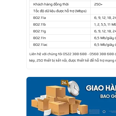
Khách hàng đồng thời
250+
Tốc độ dữ liệu được hỗ trợ (Mbps)
802.11a
6, 9, 12, 18,
802.11b
1, 2, 5,5, 11 
802.11g
6, 9, 12, 18,
802.11n
6,5 Mb/giây
802.11ac
6,5 Mb/giây
Liên hệ với chúng tôi 0522 388 688 - 0568 388 688 
kép, 250 thiết bị kết nối, được thiết kế để hỗ trợ mạn