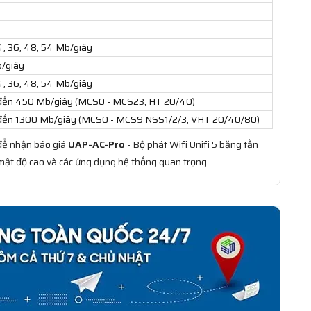
 24, 36, 48, 54 Mb/giây
Mb/giây
 24, 36, 48, 54 Mb/giây
 đến 450 Mb/giây (MCS0 - MCS23, HT 20/40)
 đến 1300 Mb/giây (MCS0 - MCS9 NSS1/2/3, VHT 20/40/80)
để nhận báo giá
UAP-AC-Pro
- Bộ phát Wifi Unifi 5 băng tần
g mật độ cao và các ứng dụng hệ thống quan trọng.