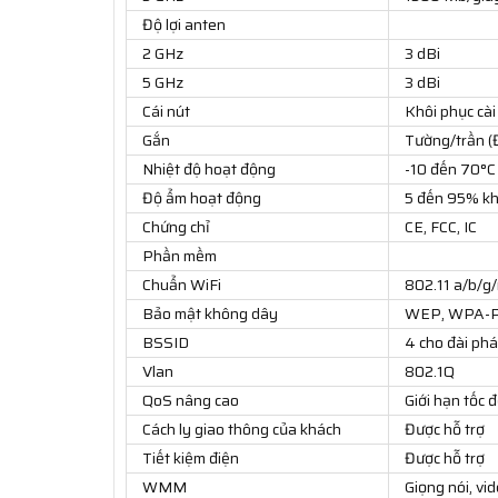
Độ lợi anten
2 GHz
3 dBi
5 GHz
3 dBi
Cái nút
Khôi phục cài
Gắn
Tường/trần (
Nhiệt độ hoạt động
-10 đến 70°C
Độ ẩm hoạt động
5 đến 95% kh
Chứng chỉ
CE, FCC, IC
Phần mềm
Chuẩn WiFi
802.11 a/b/g
Bảo mật không dây
WEP, WPA-P
BSSID
4 cho đài phá
Vlan
802.1Q
QoS nâng cao
Giới hạn tốc 
Cách ly giao thông của khách
Được hỗ trợ
Tiết kiệm điện
Được hỗ trợ
WMM
Giọng nói, vid