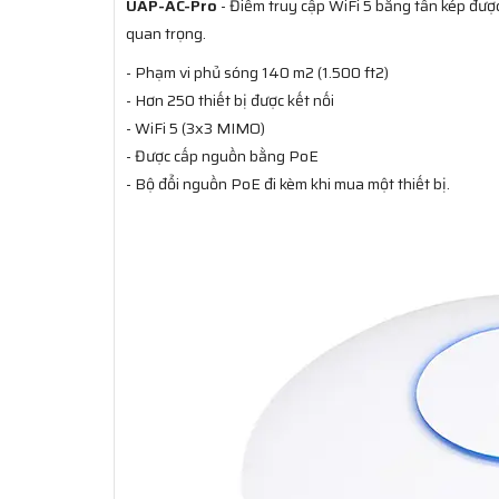
UAP-AC-Pro
- Điểm truy cập WiFi 5 băng tần kép đượ
quan trọng.
- Phạm vi phủ sóng 140 m2 (1.500 ft2)
- Hơn 250 thiết bị được kết nối
- WiFi 5 (3x3 MIMO)
- Được cấp nguồn bằng PoE
- Bộ đổi nguồn PoE đi kèm khi mua một thiết bị.