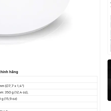
chính hãng
mm (Ø7,7 x 1,4")
: 350 g (12,4 oz),
g (15,9 oz)