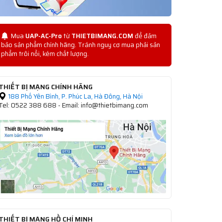
Mua
UAP-AC-Pro
từ
THIETBIMANG.COM
để đảm
bảo sản phẩm chính hãng. Tránh nguy cơ mua phải sản
phẩm trôi nổi, kém chất lượng.
THIẾT BỊ MẠNG CHÍNH HÃNG
188 Phố Yên Bình, P. Phúc La, Hà Đông, Hà Nội
Tel: 0522 388 688 - Email: info@thietbimang.com
THIẾT BỊ MẠNG HỒ CHÍ MINH