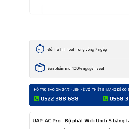
Đổi trả linh hoạt trong vòng 7 ngày
Sản phẩm mới 100% nguyên seal
HỖ TRỢ BÁO GIÁ 24/7 - LIÊN HỆ VỚI THIẾT BỊ MẠNG ĐỂ CÓ 
0522 388 688
0568 
UAP-AC-Pro - Bộ phát Wifi Unifi 5 băng tầ