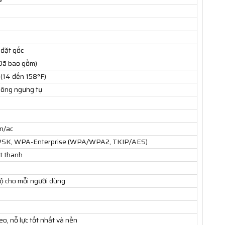
 đặt gốc
Đã bao gồm)
 (14 đến 158°F)
ông ngưng tụ
/n/ac
SK, WPA-Enterprise (WPA/WPA2, TKIP/AES)
t thanh
độ cho mỗi người dùng
eo, nỗ lực tốt nhất và nền