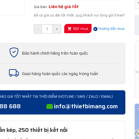
Liên hệ giá tốt
Giá bán:
Để có giá ưu đãi tốt nhất, quý khách vui lòng gửi Email!
Đặt mua
-
+
Hướng dẫn mua
Bảo hành chính hãng trên toàn quốc
Giao hàng toàn quốc các ngày trong tuần
BÁO GIÁ TỐT NHẤT TẠI THỜI ĐIỂM (HOTLINE / SMS / ZALO / EMAIL)
388 688
info@thietbimang.com
n kép, 250 thiết bị kết nối