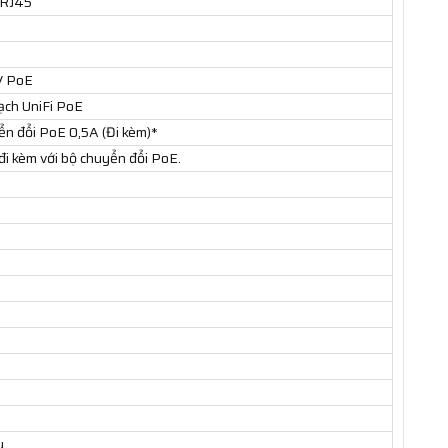
 RJ45
V PoE
ch UniFi PoE
ển đổi PoE 0,5A (Đi kèm)*
đi kèm với bộ chuyển đổi PoE.
y