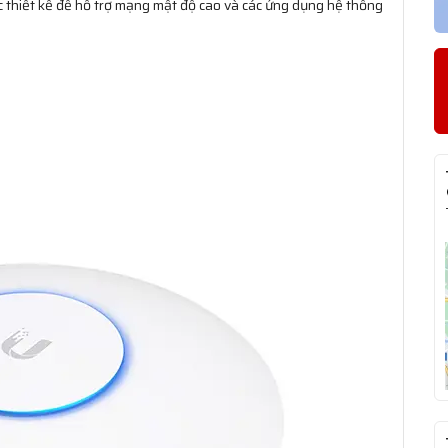
c thiết kế để hỗ trợ mạng mật độ cao và các ứng dụng hệ thống