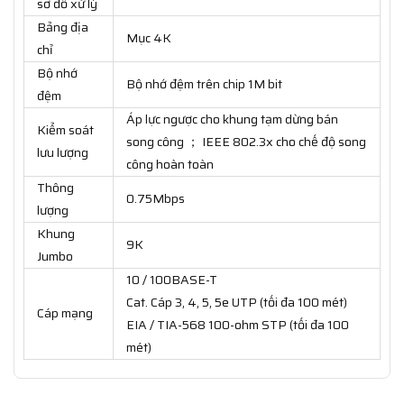
sơ đồ xử lý
Bảng địa
Mục 4K
chỉ
Bộ nhớ
Bộ nhớ đệm trên chip 1M bit
đệm
Áp lực ngược cho khung tạm dừng bán
Kiểm soát
song công ； IEEE 802.3x cho chế độ song
lưu lượng
công hoàn toàn
Thông
0.75Mbps
lượng
Khung
9K
Jumbo
10 / 100BASE-T
Cat. Cáp 3, 4, 5, 5e UTP (tối đa 100 mét)
Cáp mạng
EIA / TIA-568 100-ohm STP (tối đa 100
mét)