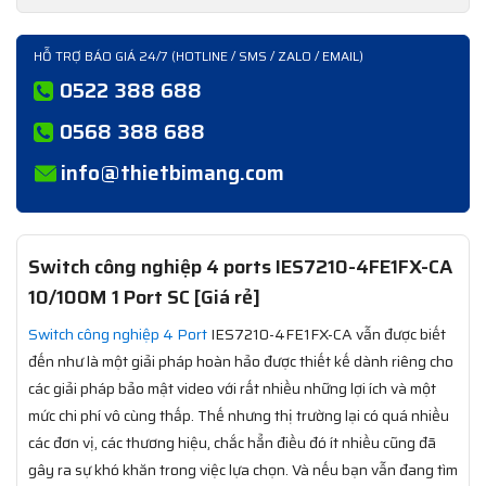
HỖ TRỢ BÁO GIÁ 24/7 (HOTLINE / SMS / ZALO / EMAIL)
0522 388 688
0568 388 688
info@thietbimang.com
Switch công nghiệp 4 ports IES7210-4FE1FX-CA
10/100M 1 Port SC [Giá rẻ]
Switch công nghiệp 4 Port
IES7210-4FE1FX-CA vẫn được biết
đến như là một giải pháp hoàn hảo được thiết kế dành riêng cho
các giải pháp bảo mật video với rất nhiều những lợi ích và một
mức chi phí vô cùng thấp. Thế nhưng thị trường lại có quá nhiều
các đơn vị, các thương hiệu, chắc hẳn điều đó ít nhiều cũng đã
gây ra sự khó khăn trong việc lựa chọn. Và nếu bạn vẫn đang tìm