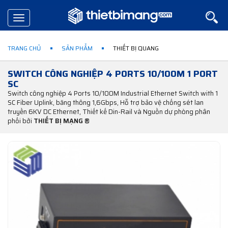
Toggle
navigation
TRANG CHỦ
SẢN PHẨM
THIẾT BỊ QUANG
SWITCH CÔNG NGHIỆP 4 PORTS 10/100M 1 PORT
SC
Switch công nghiệp 4 Ports 10/100M Industrial Ethernet Switch with 1
SC Fiber Uplink, băng thông 1,6Gbps, Hỗ trợ bảo vệ chống sét lan
truyền 6KV DC Ethernet, Thiết kế Din-Rail và Nguồn dự phòng phân
phối bởi
THIẾT BỊ MẠNG ®