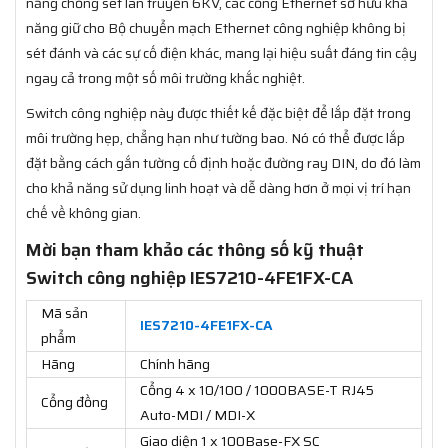
năng chống sét lan truyền 6KV, các cổng Ethernet sở hữu khả
năng giữ cho Bộ chuyển mạch Ethernet công nghiệp không bị
sét đánh và các sự cố điện khác, mang lại hiệu suất đáng tin cậy
ngay cả trong một số môi trường khắc nghiệt.
Switch công nghiệp này được thiết kế đặc biệt để lắp đặt trong
môi trường hẹp, chẳng hạn như tường bao. Nó có thể được lắp
đặt bằng cách gắn tường cố định hoặc đường ray DIN, do đó làm
cho khả năng sử dụng linh hoạt và dễ dàng hơn ở mọi vị trí hạn
chế về không gian.
Mời bạn tham khảo các thông số kỹ thuật
Switch công nghiệp IES7210-4FE1FX-CA
Mã sản
IES7210-4FE1FX-CA
phẩm
Hãng
Chính hãng
Cổng 4 x 10/100 / 1000BASE-T RJ45
Cổng đồng
Auto-MDI / MDI-X
Giao diện 1 x 100Base-FX SC