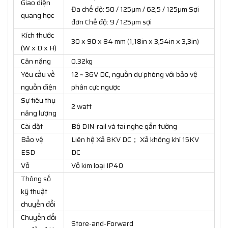
Giao diện
Đa chế độ: 50 / 125μm / 62,5 / 125μm Sợi
quang học
đơn Chế độ: 9 / 125μm sợi
Kích thước
30 x 90 x 84 mm (1,18in x 3,54in x 3,3in)
(W x D x H)
Cân nặng
0.32kg
Yêu cầu về
12 ~ 36V DC, nguồn dự phòng với bảo vệ
nguồn điện
phân cực ngược
Sự tiêu thụ
2 watt
năng lượng
Cài đặt
Bộ DIN-rail và tai nghe gắn tường
Bảo vệ
Liên hệ Xả 8KV DC； Xả không khí 15KV
ESD
DC
Vỏ
Vỏ kim loại IP40
Thông số
kỹ thuật
chuyển đổi
Chuyển đổi
Store-and-Forward