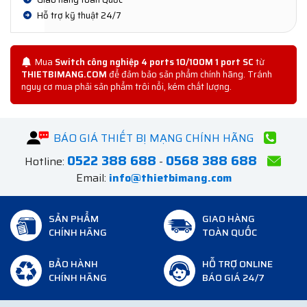
Hỗ trợ kỹ thuật 24/7
Mua
Switch công nghiệp 4 ports 10/100M 1 port SC
từ
THIETBIMANG.COM
để đảm bảo sản phẩm chính hãng. Tránh
nguy cơ mua phải sản phẩm trôi nổi, kém chất lượng.
BÁO GIÁ THIẾT BỊ MẠNG CHÍNH HÃNG
0522 388 688
0568 388 688
Hotline:
-
Email:
info@thietbimang.com
SẢN PHẨM
GIAO HÀNG
CHÍNH HÃNG
TOÀN QUỐC
BẢO HÀNH
HỖ TRỢ ONLINE
CHÍNH HÃNG
BÁO GIÁ 24/7