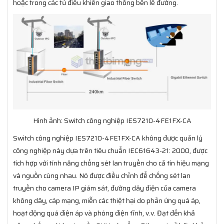
hoặc trong các tủ điều khiển giao thông bên lề đường.
Hình ảnh: Switch công nghiệp IES7210-4FE1FX-CA
Switch công nghiệp IES7210-4FE1FX-CA không được quản lý
công nghiệp này dựa trên tiêu chuẩn IEC61643-21: 2000, được
tích hợp với tính năng chống sét lan truyền cho cả tín hiệu mạng
và nguồn cùng nhau. Nó được điều chỉnh để chống sét lan
truyền cho camera IP giám sát, đường dây điện của camera
không dây, cáp mạng, miễn các thiệt hại do phản ứng quá áp,
hoạt động quá điện áp và phóng điện tĩnh, v.v. Đạt đến khả