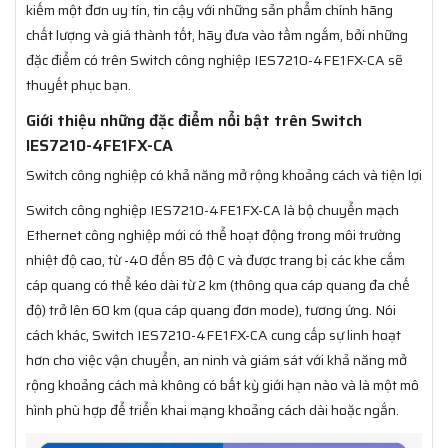
kiếm một đơn uy tín, tin cậy với những sản phẩm chính hãng
chất lượng và giá thành tốt, hãy đưa vào tầm ngắm, bởi những
đặc điểm có trên Switch công nghiệp IES7210-4FE1FX-CA sẽ
thuyết phục bạn.
Giới thiệu những đặc điểm nổi bật trên Switch
IES7210-4FE1FX-CA
Switch công nghiệp có khả năng mở rộng khoảng cách và tiện lợi
Switch công nghiệp IES7210-4FE1FX-CA là bộ chuyển mạch
Ethernet công nghiệp mới có thể hoạt động trong môi trường
nhiệt độ cao, từ -40 đến 85 độ C và được trang bị các khe cắm
cáp quang có thể kéo dài từ 2 km (thông qua cáp quang đa chế
độ) trở lên 60 km (qua cáp quang đơn mode), tương ứng. Nói
cách khác, Switch IES7210-4FE1FX-CA cung cấp sự linh hoạt
hơn cho việc vận chuyển, an ninh và giám sát với khả năng mở
rộng khoảng cách mà không có bất kỳ giới hạn nào và là một mô
hình phù hợp để triển khai mạng khoảng cách dài hoặc ngắn.