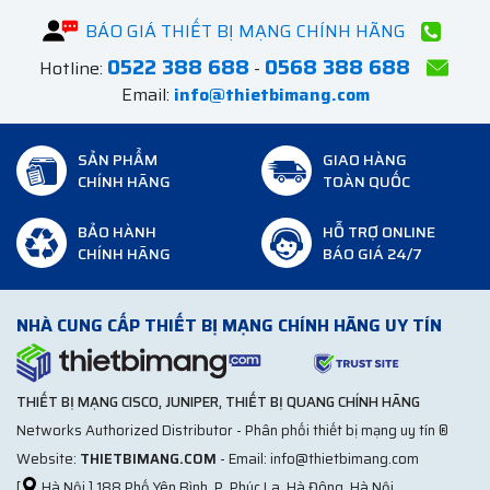
BÁO GIÁ THIẾT BỊ MẠNG CHÍNH HÃNG
0522 388 688
0568 388 688
Hotline:
-
Email:
info@thietbimang.com
SẢN PHẨM
GIAO HÀNG
CHÍNH HÃNG
TOÀN QUỐC
BẢO HÀNH
HỖ TRỢ ONLINE
CHÍNH HÃNG
BÁO GIÁ 24/7
NHÀ CUNG CẤP THIẾT BỊ MẠNG CHÍNH HÃNG UY TÍN
THIẾT BỊ MẠNG CISCO, JUNIPER, THIẾT BỊ QUANG CHÍNH HÃNG
Networks Authorized Distributor - Phân phối thiết bị mạng uy tín ®
Website:
THIETBIMANG.COM
- Email: info@thietbimang.com
[
Hà Nội ] 188 Phố Yên Bình, P. Phúc La, Hà Đông, Hà Nội