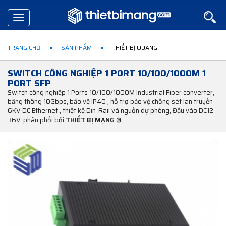
Toggle
navigation
TRANG CHỦ
SẢN PHẨM
THIẾT BỊ QUANG
SWITCH CÔNG NGHIỆP 1 PORT 10/100/1000M 1
PORT SFP
Switch công nghiệp 1 Ports 10/100/1000M Industrial Fiber converter,
băng thông 10Gbps, bảo vệ IP40 , hỗ trợ bảo vệ chống sét lan truyền
6KV DC Ethernet , thiết kế Din-Rail và nguồn dự phòng, Đầu vào DC12-
36V. phân phối bởi
THIẾT BỊ MẠNG ®