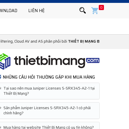
0
WNLOAD
LIÊN HỆ
ltering, Cloud AV and AS phân phối bởi
THIẾT BỊ MẠNG ®
NHỮNG CÂU HỎI THƯỜNG GẶP KHI MUA HÀNG
★
Tại sao nên mua Juniper Licenses S-SRX345-A2-1 tại
Thiết Bị Mạng?
★
Sản phẩm Juniper Licenses S-SRX345-A2-1 có phải
chính hãng?
★
Mua hàng tại website Thiết Bị Mạng có uy tín không?