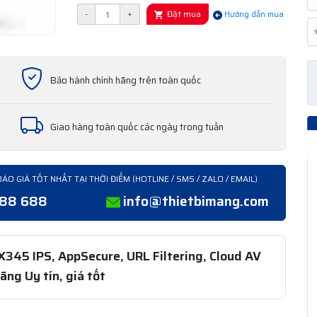
Đặt mua
-
+
Hướng dẫn mua
Bảo hành chính hãng trên toàn quốc
Giao hàng toàn quốc các ngày trong tuần
BÁO GIÁ TỐT NHẤT TẠI THỜI ĐIỂM (HOTLINE / SMS / ZALO / EMAIL)
388 688
info@thietbimang.com
345 IPS, AppSecure, URL Filtering, Cloud AV
ng Uy tín, giá tốt