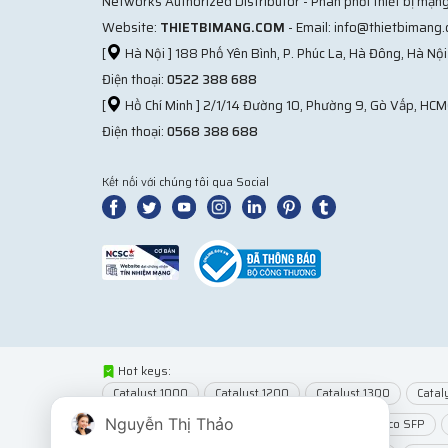
Networks Authorized Distributor - Phân phối thiết bị mạng
Website:
THIETBIMANG.COM
- Email: info@thietbimang
[
Hà Nội ] 188 Phố Yên Bình, P. Phúc La, Hà Đông, Hà Nội
Điện thoại:
0522 388 688
[
Hồ Chí Minh ] 2/1/14 Đường 10, Phường 9, Gò Vấp, HCM
Điện thoại:
0568 388 688
Kết nối với chúng tôi qua Social
Hot keys:
Catalyst 1000
Catalyst 1200
Catalyst 1300
Catal
Nguyễn Thị Thảo
Network Modules
Router Cisco
Module Cisco SFP