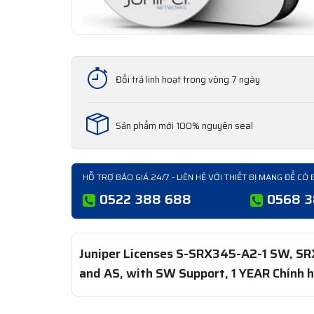
Đổi trả linh hoạt trong vòng 7 ngày
Sản phẩm mới 100% nguyên seal
HỖ TRỢ BÁO GIÁ 24/7 - LIÊN HỆ VỚI THIẾT BỊ MẠNG ĐỂ CÓ 
0522 388 688
0568 
Juniper Licenses S-SRX345-A2-1 SW, SRX
and AS, with SW Support, 1 YEAR Chính hã