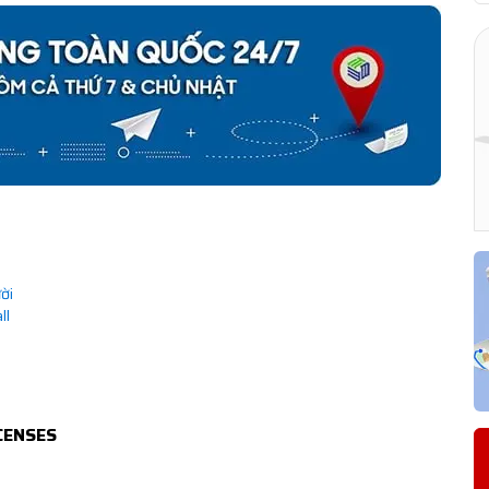
ời
ll
CENSES