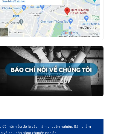
 quen giới thiêụ và làm việc qua lấy lô hàng. Về cơ bản là được từ chất lượng hàn
 cả và cách phục vụ khách hàng bài bản chuyên nghiệp.