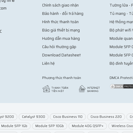
 uy tín ®
Chính sách giao nhận
Tường lửa - F
.com
Bảo hành - đổi trả hàng
Tủ mang - T
Hình thức thanh toán
Hệ thống mạ
Báo giá thiết bị mạng
Bộ phát wifi
C
Hướng dẫn mua hàng
Module quan
Câu hỏi thường gặp
Module SFP C
Download Datasheet
Module SFP 
Liên hệ
Bộ đinh tuyến
Phương thức thanh toán
DMCA Protect
yst 9200
Catalyst 9300
Cisco Business 110
Cisco Business 220
C
Module SFP 1Gb
Module SFP 10Gb
Module 40G QSFP+
Wireless Cisc