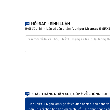
HỎI ĐÁP - BÌNH LUẬN
(Hỏi đáp, bình luận về sản phẩm
"Juniper Licenses S-SRX
KHÁCH HÀNG NHẬN XÉT, GÓP Ý VỀ CHÚNG TÔI
 là cách làm chuyên nghiệp. Sản phẩm
Đợt rồi công ty cải tạo nâng cấ
ng chuyên nghiệp.
nghiệp từ lúc hỏi mua đến giao h