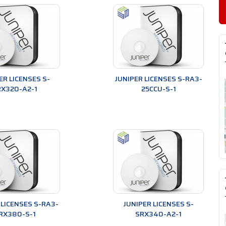
ER LICENSES S-
JUNIPER LICENSES S-RA3-
RX320-A2-1
25CCU-S-1
 LICENSES S-RA3-
JUNIPER LICENSES S-
RX380-S-1
SRX340-A2-1