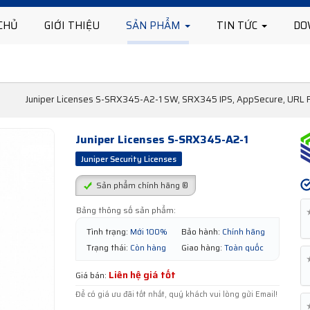
CHỦ
GIỚI THIỆU
SẢN PHẨM
TIN TỨC
DO
Juniper Licenses S-SRX345-A2-1 SW, SRX345 IPS, AppSecure, URL Fi
Juniper Licenses S-SRX345-A2-1
Juniper Security Licenses
Sản phẩm chính hãng ®
Bảng thông số sản phẩm:
Tình trạng:
Mới 100%
Bảo hành:
Chính hãng
Trạng thái:
Còn hàng
Giao hàng:
Toàn quốc
Liên hệ giá tốt
Giá bán:
Để có giá ưu đãi tốt nhất, quý khách vui lòng gửi Email!