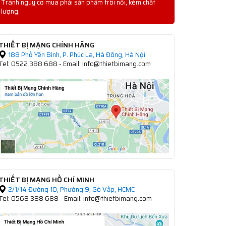
Tránh nguy cơ mua phải sản phẩm trôi nổi, kém chất
lượng.
THIẾT BỊ MẠNG CHÍNH HÃNG
188 Phố Yên Bình, P. Phúc La, Hà Đông, Hà Nội
Tel: 0522 388 688 - Email: info@thietbimang.com
THIẾT BỊ MẠNG HỒ CHÍ MINH
2/1/14 Đường 10, Phường 9, Gò Vấp, HCMC
Tel: 0568 388 688 - Email: info@thietbimang.com