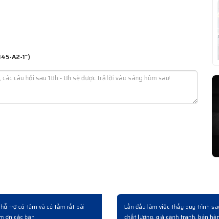
345-A2-1")
p hệ thống có mua mấy bộ switch bên này. Làm việc chuyên
Có người
àng và bàn giao rất chuyên nghiệp...
hoá, giá