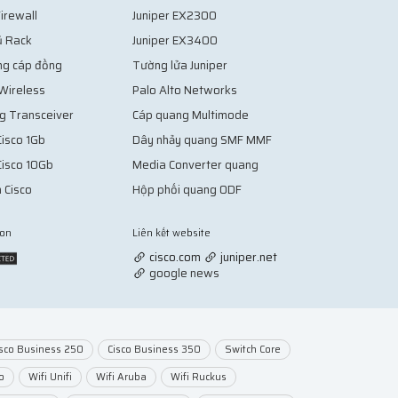
irewall
Juniper EX2300
ủ Rack
Juniper EX3400
ng cáp đồng
Tường lửa Juniper
 Wireless
Palo Alto Networks
g Transceiver
Cáp quang Multimode
isco 1Gb
Dây nhảy quang SMF MMF
Cisco 10Gb
Media Converter quang
 Cisco
Hộp phối quang ODF
ion
Liên kết website
Vợt Pickleball
cisco.com
juniper.net
google news
isco Business 250
Cisco Business 350
Switch Core
o
Wifi Unifi
Wifi Aruba
Wifi Ruckus