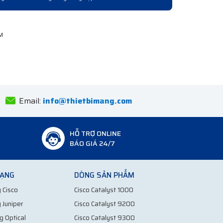
Anh Tuấn
Bắc Ninh
Email:
info@thietbimang.com
HỖ TRỢ ONLINE
BÁO GIÁ 24/7
MẠNG
DÒNG SẢN PHẨM
 Cisco
Cisco Catalyst 1000
 Juniper
Cisco Catalyst 9200
g Optical
Cisco Catalyst 9300