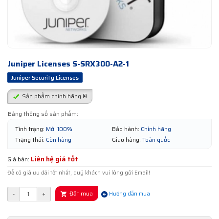
Juniper Licenses S-SRX300-A2-1
Juniper Security Licenses
Sản phẩm chính hãng ®
Bảng thông số sản phẩm:
Tình trạng:
Mới 100%
Bảo hành:
Chính hãng
Trạng thái:
Còn hàng
Giao hàng:
Toàn quốc
Liên hệ giá tốt
Giá bán:
Để có giá ưu đãi tốt nhất, quý khách vui lòng gửi Email!
Đặt mua
-
+
Hướng dẫn mua