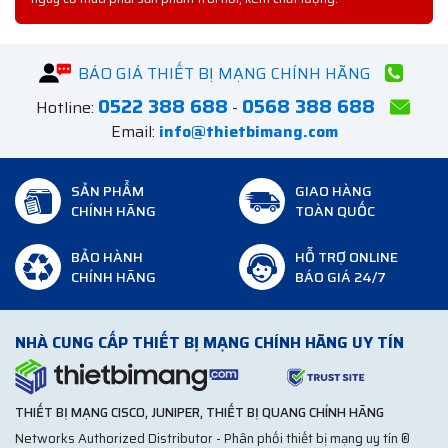
BÁO GIÁ THIẾT BỊ MẠNG CHÍNH HÃNG
0522 388 688
0568 388 688
Hotline:
-
Email:
info@thietbimang.com
SẢN PHẨM
GIAO HÀNG
CHÍNH HÃNG
TOÀN QUỐC
BẢO HÀNH
HỖ TRỢ ONLINE
CHÍNH HÃNG
BÁO GIÁ 24/7
NHÀ CUNG CẤP THIẾT BỊ MẠNG CHÍNH HÃNG UY TÍN
THIẾT BỊ MẠNG CISCO, JUNIPER, THIẾT BỊ QUANG CHÍNH HÃNG
Networks Authorized Distributor - Phân phối thiết bị mạng uy tín ®