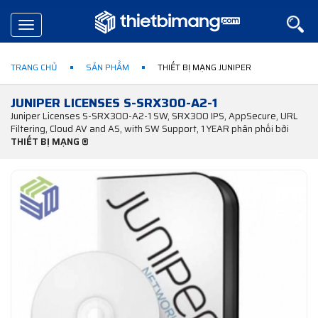
Toggle
navigation
TRANG CHỦ
SẢN PHẨM
THIẾT BỊ MẠNG JUNIPER
JUNIPER LICENSES S-SRX300-A2-1
Juniper Licenses S-SRX300-A2-1 SW, SRX300 IPS, AppSecure, URL
Filtering, Cloud AV and AS, with SW Support, 1 YEAR phân phối bởi
THIẾT BỊ MẠNG ®