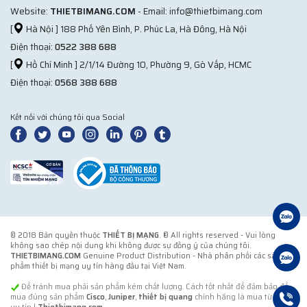
Website:
THIETBIMANG.COM
- Email: info@thietbimang.com
[
Hà Nội ] 188 Phố Yên Bình, P. Phúc La, Hà Đông, Hà Nội
Điện thoại:
0522 388 688
[
Hồ Chí Minh ] 2/1/14 Đường 10, Phường 9, Gò Vấp, HCMC
Điện thoại:
0568 388 688
Kết nối với chúng tôi qua Social
© 2018 Bản quyền thuộc
THIẾT BỊ MẠNG
. ® All rights reserved - Vui lòng
không sao chép nội dung khi không được sự đồng ý của chúng tôi.
THIETBIMANG.COM
Genuine Product Distribution - Nhà phân phối các sản
phẩm thiết bị mạng uy tín hàng đầu tại Việt Nam.
Để tránh mua phải sản phẩm kém chất lượng. Cách tốt nhất để đảm bảo để
mua đúng sản phẩm
Cisco
,
Juniper
,
thiết bị quang
chính hãng là mua từ đơn vị