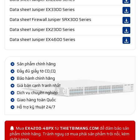
Data sheet Juniper EX3300 Series
Data sheet Firewall Juniper SRX300 Series
Data sheet Juniper EX2300 Series
Data sheet Juniper EX4600 Series
Sản phẩm chính hãng
Đầy đủ giấy tờ CO,CQ
Bảo hành chính hãng
Giá bán cạnh tranh nhất
Dịch vụ chuyên nghiệp
Giao hàng toàn Quốc
Hỗ trợ kỹ thuật 24/7
Mua
EX4200-48PX
từ
THIETBIMANG.COM
để đảm bảo sản
phẩm chính hãng. Tránh nguy cơ mua phải sản phẩm trôi nổi, kém
chất lượng.