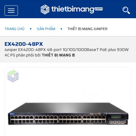
Toggle
navigation
TRANG CHỦ
SẢN PHẨM
THIẾT BỊ MẠNG JUNIPER
EX4200-48PX
Juniper EX4200-48PX 48-port 10/100/1000BaseT PoE-plus 930W
AC PS phân phối bởi
THIẾT BỊ MẠNG ®