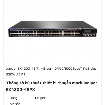
Juniper EX4200-48PX 48-port 10/100/1000BaseT PoE-plus
930W AC PS
Thông số kỹ thuật thiết bị chuyển mạch Juniper
EX4200-48PX
Hãng
Juniper
Mã sản