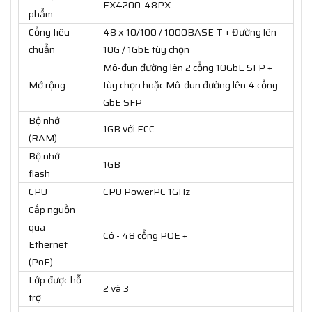
EX4200-48PX
phẩm
Cổng tiêu
48 x 10/100 / 1000BASE-T + Đường lên
chuẩn
10G / 1GbE tùy chọn
Mô-đun đường lên 2 cổng 10GbE SFP +
Mở rộng
tùy chọn hoặc Mô-đun đường lên 4 cổng
GbE SFP
Bộ nhớ
1GB với ECC
(RAM)
Bộ nhớ
1GB
flash
CPU
CPU PowerPC 1GHz
Cấp nguồn
qua
Có - 48 cổng POE +
Ethernet
(PoE)
Lớp được hỗ
2 và 3
trợ