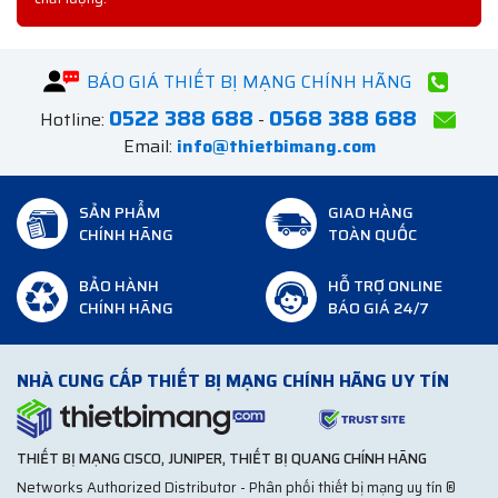
BÁO GIÁ THIẾT BỊ MẠNG CHÍNH HÃNG
0522 388 688
0568 388 688
Hotline:
-
Email:
info@thietbimang.com
SẢN PHẨM
GIAO HÀNG
CHÍNH HÃNG
TOÀN QUỐC
BẢO HÀNH
HỖ TRỢ ONLINE
CHÍNH HÃNG
BÁO GIÁ 24/7
NHÀ CUNG CẤP THIẾT BỊ MẠNG CHÍNH HÃNG UY TÍN
THIẾT BỊ MẠNG CISCO, JUNIPER, THIẾT BỊ QUANG CHÍNH HÃNG
Networks Authorized Distributor - Phân phối thiết bị mạng uy tín ®