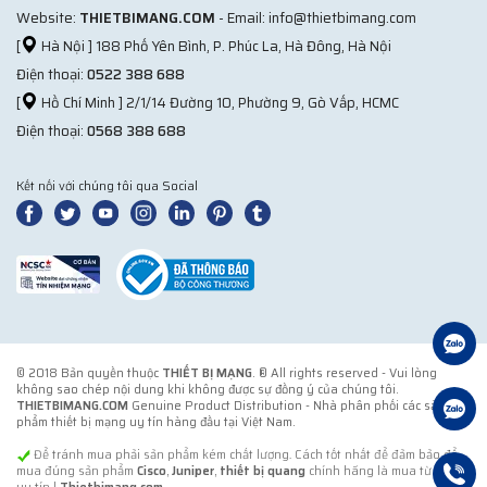
Website:
THIETBIMANG.COM
- Email: info@thietbimang.com
[
Hà Nội ] 188 Phố Yên Bình, P. Phúc La, Hà Đông, Hà Nội
Điện thoại:
0522 388 688
[
Hồ Chí Minh ] 2/1/14 Đường 10, Phường 9, Gò Vấp, HCMC
Điện thoại:
0568 388 688
Kết nối với chúng tôi qua Social
© 2018 Bản quyền thuộc
THIẾT BỊ MẠNG
. ® All rights reserved - Vui lòng
không sao chép nội dung khi không được sự đồng ý của chúng tôi.
THIETBIMANG.COM
Genuine Product Distribution - Nhà phân phối các sản
phẩm thiết bị mạng uy tín hàng đầu tại Việt Nam.
Để tránh mua phải sản phẩm kém chất lượng. Cách tốt nhất để đảm bảo để
mua đúng sản phẩm
Cisco
,
Juniper
,
thiết bị quang
chính hãng là mua từ đơn vị