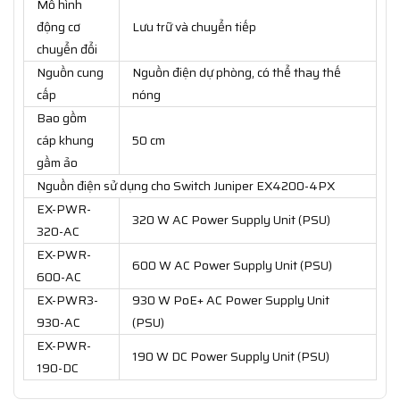
Mô hình
động cơ
Lưu trữ và chuyển tiếp
chuyển đổi
Nguồn cung
Nguồn điện dự phòng, có thể thay thế
cấp
nóng
Bao gồm
cáp khung
50 cm
gầm ảo
Nguồn điện sử dụng cho Switch Juniper EX4200-4PX
EX-PWR-
320 W AC Power Supply Unit (PSU)
320-AC
EX-PWR-
600 W AC Power Supply Unit (PSU)
600-AC
EX-PWR3-
930 W PoE+ AC Power Supply Unit
930-AC
(PSU)
EX-PWR-
190 W DC Power Supply Unit (PSU)
190-DC