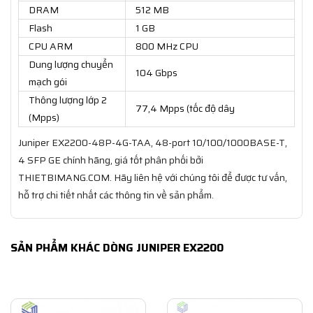
DRAM
512 MB
Flash
1 GB
CPU ARM
800 MHz CPU
Dung lượng chuyển
104 Gbps
mạch gói
Thông lượng lớp 2
77,4 Mpps (tốc độ dây
(Mpps)
Juniper EX2200-48P-4G-TAA, 48-port 10/100/1000BASE-T,
4 SFP GE chính hãng, giá tốt phân phối bởi
THIETBIMANG.COM. Hãy liên hệ với chúng tôi để được tư vấn,
hỗ trợ chi tiết nhất các thông tin về sản phẩm.
SẢN PHẨM KHÁC DÒNG JUNIPER EX2200