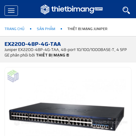
Toggle
navigation
TRANG CHỦ
SẢN PHẨM
THIẾT BỊ MẠNG JUNIPER
EX2200-48P-4G-TAA
Juniper EX2200-48P-4G-TAA, 48-port 10/100/1000BASE-T, 4 SFP
GE phân phối bởi
THIẾT BỊ MẠNG ®