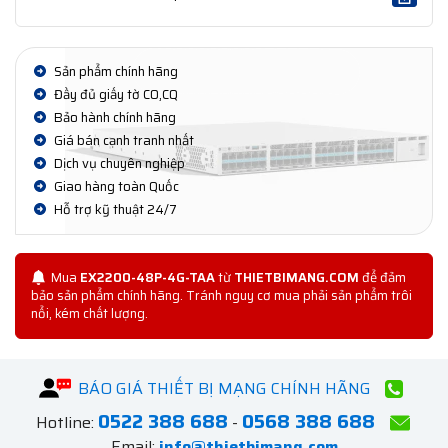
Sản phẩm chính hãng
Đầy đủ giấy tờ CO,CQ
Bảo hành chính hãng
Giá bán cạnh tranh nhất
Dịch vụ chuyên nghiệp
Giao hàng toàn Quốc
Hỗ trợ kỹ thuật 24/7
Mua
EX2200-48P-4G-TAA
từ
THIETBIMANG.COM
để đảm
bảo sản phẩm chính hãng. Tránh nguy cơ mua phải sản phẩm trôi
nổi, kém chất lượng.
BÁO GIÁ THIẾT BỊ MẠNG CHÍNH HÃNG
0522 388 688
0568 388 688
Hotline:
-
Email:
info@thietbimang.com