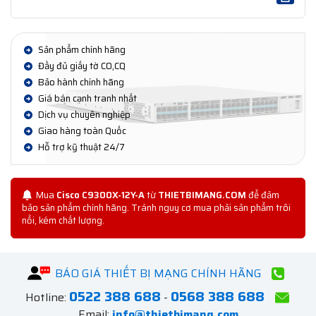
Sản phẩm chính hãng
Đầy đủ giấy tờ CO,CQ
Bảo hành chính hãng
Giá bán cạnh tranh nhất
Dịch vụ chuyên nghiệp
Giao hàng toàn Quốc
Hỗ trợ kỹ thuật 24/7
Mua
Cisco C9300X-12Y-A
từ
THIETBIMANG.COM
để đảm
bảo sản phẩm chính hãng. Tránh nguy cơ mua phải sản phẩm trôi
nổi, kém chất lượng.
BÁO GIÁ THIẾT BỊ MẠNG CHÍNH HÃNG
0522 388 688
0568 388 688
Hotline:
-
Email:
info@thietbimang.com