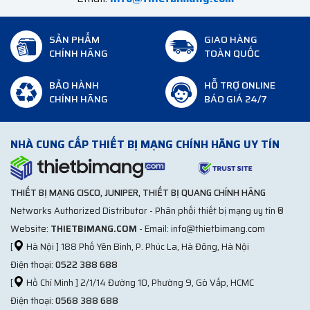
SẢN PHẨM
GIAO HÀNG
CHÍNH HÃNG
TOÀN QUỐC
BẢO HÀNH
HỖ TRỢ ONLINE
CHÍNH HÃNG
BÁO GIÁ 24/7
NHÀ CUNG CẤP THIẾT BỊ MẠNG CHÍNH HÃNG UY TÍN
THIẾT BỊ MẠNG CISCO, JUNIPER, THIẾT BỊ QUANG CHÍNH HÃNG
Networks Authorized Distributor - Phân phối thiết bị mạng uy tín ®
Website:
THIETBIMANG.COM
- Email: info@thietbimang.com
[
Hà Nội ] 188 Phố Yên Bình, P. Phúc La, Hà Đông, Hà Nội
Điện thoại:
0522 388 688
[
Hồ Chí Minh ] 2/1/14 Đường 10, Phường 9, Gò Vấp, HCMC
Điện thoại:
0568 388 688