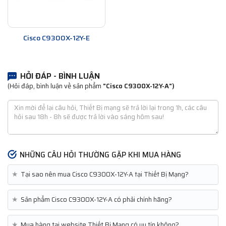
Cisco C9300X-12Y-E
HỎI ĐÁP - BÌNH LUẬN
(Hỏi đáp, bình luận về sản phẩm
"Cisco C9300X-12Y-A")
NHỮNG CÂU HỎI THƯỜNG GẶP KHI MUA HÀNG
★
Tại sao nên mua Cisco C9300X-12Y-A tại Thiết Bị Mạng?
★
Sản phẩm Cisco C9300X-12Y-A có phải chính hãng?
★
Mua hàng tại website Thiết Bị Mạng có uy tín không?