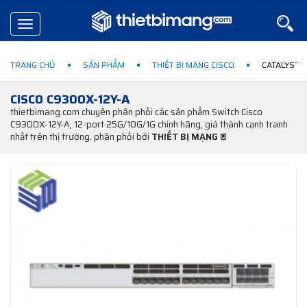
Toggle
navigation
TRANG CHỦ
SẢN PHẨM
THIẾT BỊ MẠNG CISCO
CATALYST 
CISCO C9300X-12Y-A
thietbimang.com chuyên phân phối các sản phẩm Switch Cisco
C9300X-12Y-A, 12-port 25G/10G/1G chính hãng, giá thành cạnh tranh
nhất trên thị trường. phân phối bởi
THIẾT BỊ MẠNG ®