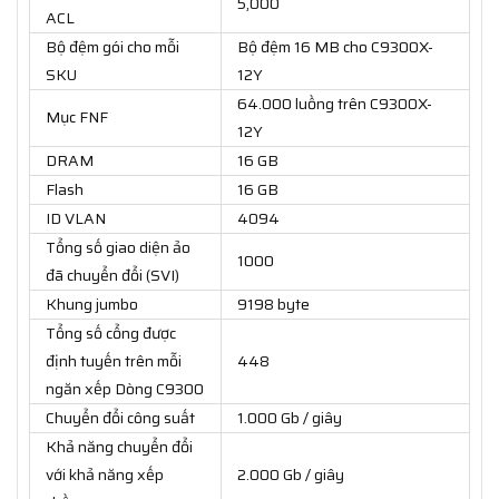
5,000
ACL
Bộ đệm gói cho mỗi
Bộ đệm 16 MB cho C9300X-
SKU
12Y
64.000 luồng trên C9300X-
Mục FNF
12Y
DRAM
16 GB
Flash
16 GB
ID VLAN
4094
Tổng số giao diện ảo
1000
đã chuyển đổi (SVI)
Khung jumbo
9198 byte
Tổng số cổng được
định tuyến trên mỗi
448
ngăn xếp Dòng C9300
Chuyển đổi công suất
1.000 Gb / giây
Khả năng chuyển đổi
với khả năng xếp
2.000 Gb / giây