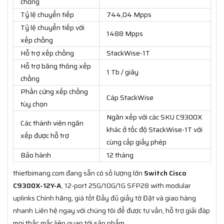
chồng
Tỷ lệ chuyển tiếp
744,04 Mpps
Tỷ lệ chuyển tiếp với
1488 Mpps
xếp chồng
Hỗ trợ xếp chồng
StackWise-1T
Hỗ trợ băng thông xếp
1 Tb / giây
chồng
Phần cứng xếp chồng
Cáp StackWise
tùy chọn
Ngăn xếp với các SKU C9300X
Các thành viên ngăn
khác ở tốc độ StackWise-1T với
xếp được hỗ trợ
cùng cấp giấy phép
Bảo hành
12 tháng
thietbimang.com đang sẵn có số lượng lớn
Switch Cisco
C9300X-12Y-A
, 12-port 25G/10G/1G SFP28 with modular
uplinks Chính hãng, giá tốt Đầy đủ giấy tờ Đặt và giao hàng
nhanh Liên hệ ngay với chúng tôi để được tư vấn, hỗ trợ giải đáp
mọi thắc mắc liên quan tới sản phẩm.