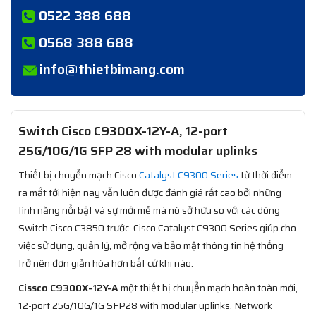
0522 388 688
0568 388 688
info@thietbimang.com
Switch Cisco C9300X-12Y-A, 12-port
25G/10G/1G SFP 28 with modular uplinks
Thiết bị chuyển mạch Cisco
Catalyst C9300 Series
từ thời điểm
ra mắt tới hiện nay vẫn luôn được đánh giá rất cao bởi những
tính năng nổi bật và sự mới mẻ mà nó sở hữu so với các dòng
Switch Cisco C3850 trước. Cisco Catalyst C9300 Series giúp cho
việc sử dụng, quản lý, mở rộng và bảo mật thông tin hệ thống
trở nên đơn giản hóa hơn bất cứ khi nào.
Cissco C9300X-12Y-A
một thiết bị chuyển mạch hoàn toàn mới,
12-port 25G/10G/1G SFP28 with modular uplinks, Network