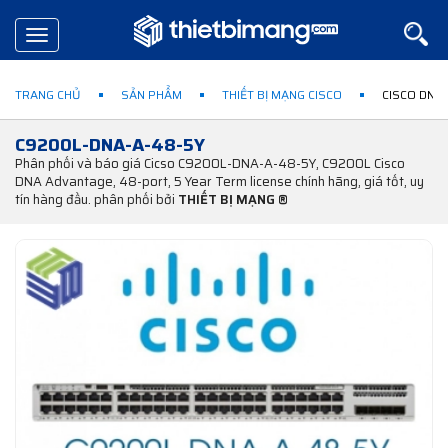
Toggle
navigation
TRANG CHỦ
SẢN PHẨM
THIẾT BỊ MẠNG CISCO
CISCO DNA
C9200L-DNA-A-48-5Y
Phân phối và báo giá Cicso C9200L-DNA-A-48-5Y, C9200L Cisco
DNA Advantage, 48-port, 5 Year Term license chính hãng, giá tốt, uy
tín hàng đầu. phân phối bởi
THIẾT BỊ MẠNG ®