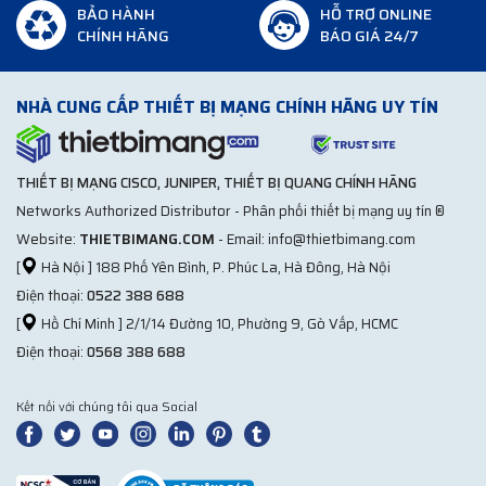
BẢO HÀNH
HỖ TRỢ ONLINE
CHÍNH HÃNG
BÁO GIÁ 24/7
NHÀ CUNG CẤP THIẾT BỊ MẠNG CHÍNH HÃNG UY TÍN
THIẾT BỊ MẠNG CISCO, JUNIPER, THIẾT BỊ QUANG CHÍNH HÃNG
Networks Authorized Distributor - Phân phối thiết bị mạng uy tín ®
Website:
THIETBIMANG.COM
- Email: info@thietbimang.com
[
Hà Nội ] 188 Phố Yên Bình, P. Phúc La, Hà Đông, Hà Nội
Điện thoại:
0522 388 688
[
Hồ Chí Minh ] 2/1/14 Đường 10, Phường 9, Gò Vấp, HCMC
Điện thoại:
0568 388 688
Kết nối với chúng tôi qua Social