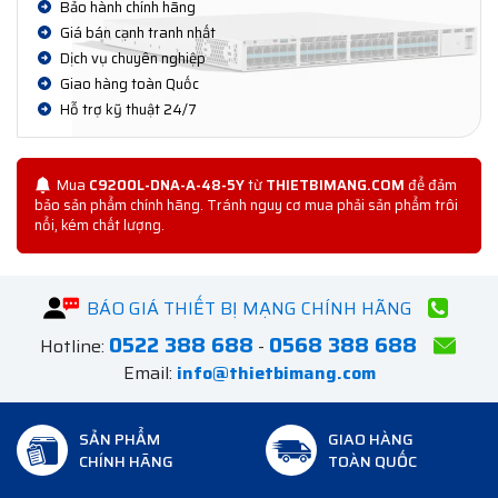
Bảo hành chính hãng
Giá bán cạnh tranh nhất
Dịch vụ chuyên nghiệp
Giao hàng toàn Quốc
Hỗ trợ kỹ thuật 24/7
Mua
C9200L-DNA-A-48-5Y
từ
THIETBIMANG.COM
để đảm
bảo sản phẩm chính hãng. Tránh nguy cơ mua phải sản phẩm trôi
nổi, kém chất lượng.
BÁO GIÁ THIẾT BỊ MẠNG CHÍNH HÃNG
0522 388 688
0568 388 688
Hotline:
-
Email:
info@thietbimang.com
SẢN PHẨM
GIAO HÀNG
CHÍNH HÃNG
TOÀN QUỐC