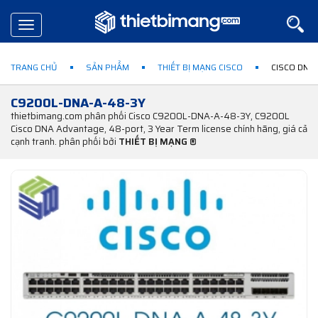
Toggle
navigation
TRANG CHỦ
SẢN PHẨM
THIẾT BỊ MẠNG CISCO
CISCO DNA
C9200L-DNA-A-48-3Y
thietbimang.com phân phối Cisco C9200L-DNA-A-48-3Y, C9200L
Cisco DNA Advantage, 48-port, 3 Year Term license chính hãng, giá cả
cạnh tranh. phân phối bởi
THIẾT BỊ MẠNG ®