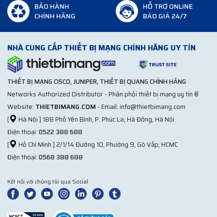
BẢO HÀNH
HỖ TRỢ ONLINE
CHÍNH HÃNG
BÁO GIÁ 24/7
NHÀ CUNG CẤP THIẾT BỊ MẠNG CHÍNH HÃNG UY TÍN
THIẾT BỊ MẠNG CISCO, JUNIPER, THIẾT BỊ QUANG CHÍNH HÃNG
Networks Authorized Distributor - Phân phối thiết bị mạng uy tín ®
Website:
THIETBIMANG.COM
- Email: info@thietbimang.com
[
Hà Nội ] 188 Phố Yên Bình, P. Phúc La, Hà Đông, Hà Nội
Điện thoại:
0522 388 688
[
Hồ Chí Minh ] 2/1/14 Đường 10, Phường 9, Gò Vấp, HCMC
Điện thoại:
0568 388 688
Kết nối với chúng tôi qua Social