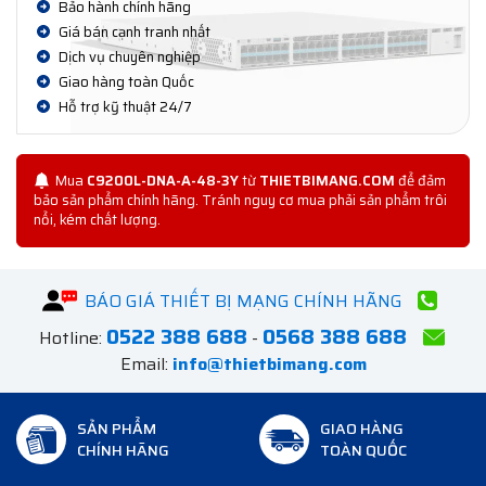
Bảo hành chính hãng
Giá bán cạnh tranh nhất
Dịch vụ chuyên nghiệp
Giao hàng toàn Quốc
Hỗ trợ kỹ thuật 24/7
Mua
C9200L-DNA-A-48-3Y
từ
THIETBIMANG.COM
để đảm
bảo sản phẩm chính hãng. Tránh nguy cơ mua phải sản phẩm trôi
nổi, kém chất lượng.
BÁO GIÁ THIẾT BỊ MẠNG CHÍNH HÃNG
0522 388 688
0568 388 688
Hotline:
-
Email:
info@thietbimang.com
SẢN PHẨM
GIAO HÀNG
CHÍNH HÃNG
TOÀN QUỐC