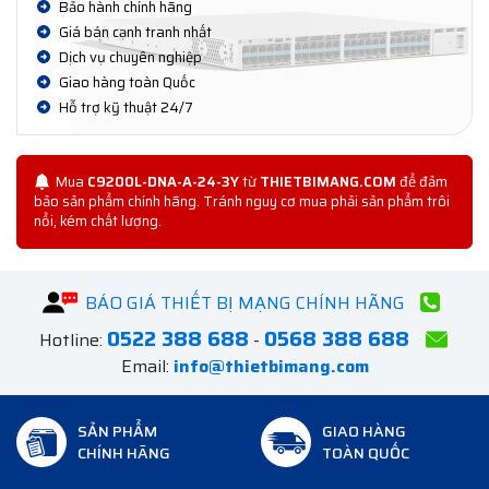
Bảo hành chính hãng
Giá bán cạnh tranh nhất
Dịch vụ chuyên nghiệp
Giao hàng toàn Quốc
Hỗ trợ kỹ thuật 24/7
Mua
C9200L-DNA-A-24-3Y
từ
THIETBIMANG.COM
để đảm
bảo sản phẩm chính hãng. Tránh nguy cơ mua phải sản phẩm trôi
nổi, kém chất lượng.
BÁO GIÁ THIẾT BỊ MẠNG CHÍNH HÃNG
0522 388 688
0568 388 688
Hotline:
-
Email:
info@thietbimang.com
SẢN PHẨM
GIAO HÀNG
CHÍNH HÃNG
TOÀN QUỐC