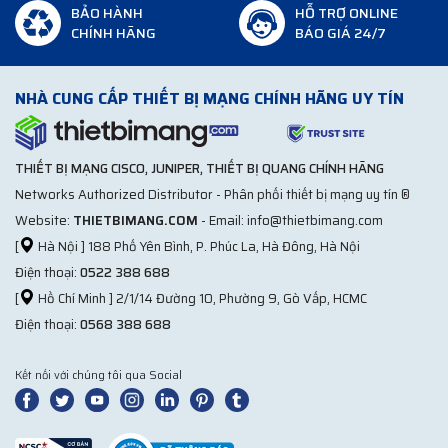
BẢO HÀNH
HỖ TRỢ ONLINE
CHÍNH HÃNG
BÁO GIÁ 24/7
NHÀ CUNG CẤP THIẾT BỊ MẠNG CHÍNH HÃNG UY TÍN
THIẾT BỊ MẠNG CISCO, JUNIPER, THIẾT BỊ QUANG CHÍNH HÃNG
Networks Authorized Distributor - Phân phối thiết bị mạng uy tín ®
Website:
THIETBIMANG.COM
- Email: info@thietbimang.com
[
Hà Nội ] 188 Phố Yên Bình, P. Phúc La, Hà Đông, Hà Nội
Điện thoại:
0522 388 688
[
Hồ Chí Minh ] 2/1/14 Đường 10, Phường 9, Gò Vấp, HCMC
Điện thoại:
0568 388 688
Kết nối với chúng tôi qua Social