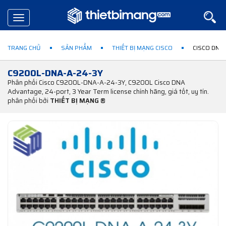
Toggle
navigation
TRANG CHỦ
SẢN PHẨM
THIẾT BỊ MẠNG CISCO
CISCO DNA
C9200L-DNA-A-24-3Y
Phân phối Cisco C9200L-DNA-A-24-3Y, C9200L Cisco DNA
Advantage, 24-port, 3 Year Term license chính hãng, giá tốt, uy tín.
phân phối bởi
THIẾT BỊ MẠNG ®