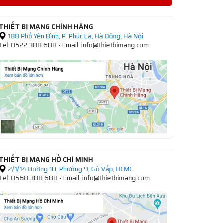
THIẾT BỊ MẠNG CHÍNH HÃNG
188 Phố Yên Bình, P. Phúc La, Hà Đông, Hà Nội
Tel: 0522 388 688 - Email: info@thietbimang.com
THIẾT BỊ MẠNG HỒ CHÍ MINH
2/1/14 Đường 10, Phường 9, Gò Vấp, HCMC
Tel: 0568 388 688 - Email: info@thietbimang.com