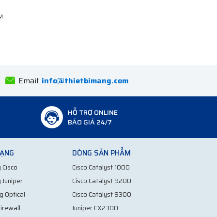
Email:
info@thietbimang.com
HỖ TRỢ ONLINE
BÁO GIÁ 24/7
MẠNG
DÒNG SẢN PHẨM
 Cisco
Cisco Catalyst 1000
 Juniper
Cisco Catalyst 9200
g Optical
Cisco Catalyst 9300
irewall
Juniper EX2300