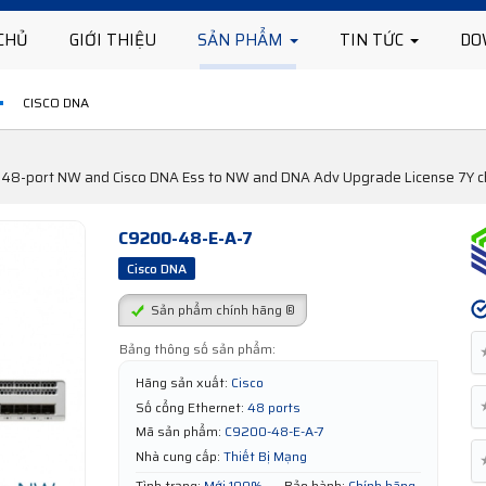
CHỦ
GIỚI THIỆU
SẢN PHẨM
TIN TỨC
DO
CISCO DNA
48-port NW and Cisco DNA Ess to NW and DNA Adv Upgrade License 7Y chín
C9200-48-E-A-7
Cisco DNA
Sản phẩm chính hãng ®
Bảng thông số sản phẩm:
Hãng sản xuất:
Cisco
Số cổng Ethernet:
48 ports
Mã sản phẩm:
C9200-48-E-A-7
Nhà cung cấp:
Thiết Bị Mạng
Tình trạng:
Mới 100%
Bảo hành:
Chính hãng