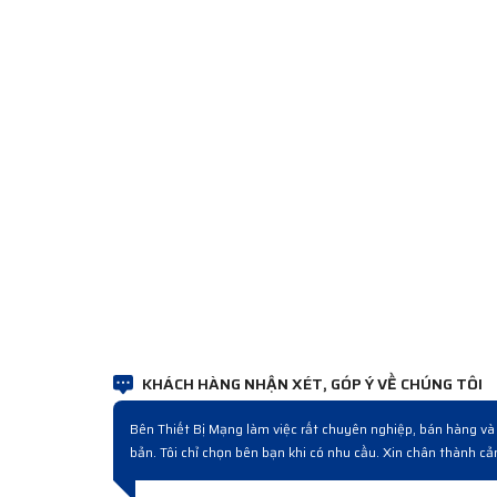
KHÁCH HÀNG NHẬN XÉT, GÓP Ý VỀ CHÚNG TÔI
ầm rất bài
Lần đầu làm việc thấy quy trình sau đó mới hiểu đó là 
chất lượng, giá cạnh tranh, bán hàng và sau bán hàng c