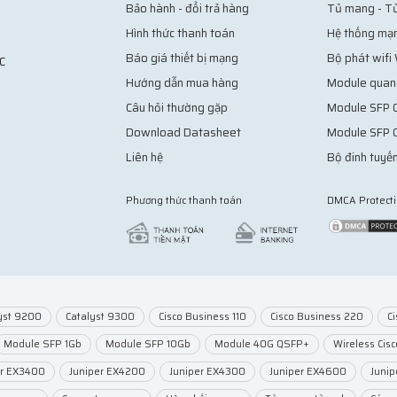
Bảo hành - đổi trả hàng
Tủ mang - T
Hình thức thanh toán
Hệ thống mạ
Báo giá thiết bị mạng
Bộ phát wifi
C
Hướng dẫn mua hàng
Module quan
Câu hỏi thường gặp
Module SFP C
Download Datasheet
Module SFP 
Liên hệ
Bộ đinh tuyến
Phương thức thanh toán
DMCA Protect
yst 9200
Catalyst 9300
Cisco Business 110
Cisco Business 220
C
Module SFP 1Gb
Module SFP 10Gb
Module 40G QSFP+
Wireless Cisc
er EX3400
Juniper EX4200
Juniper EX4300
Juniper EX4600
Juni