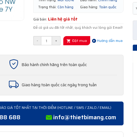
Trạng thái:
Còn hàng
Giao hàng:
Toàn quốc
Liên hệ giá tốt
Giá bán:
Để có giá ưu đãi tốt nhất, quý khách vui lòng gửi Email!
Đặt mua
-
+
Hướng dẫn mua
Bảo hành chính hãng trên toàn quốc
Giao hàng toàn quốc các ngày trong tuần
BÁO GIÁ TỐT NHẤT TẠI THỜI ĐIỂM (HOTLINE / SMS / ZALO / EMAIL)
388 688
info@thietbimang.com