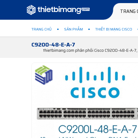
TRANG 
TRANG CHỦ
SẢN PHẨM
THIẾT BỊ MẠNG CISCO
C9200-48-E-A-7
thietbimang.com phân phối Cisco C9200-48-E-A-7, 