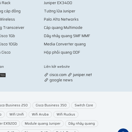
ủ Rack
Juniper EX3400
ng cáp đồng
Tường lửa Juniper
 Wireless
Palo Alto Networks
g Transceiver
Cáp quang Multimode
isco 1Gb
Dây nhảy quang SMF MMF
Cisco 10Gb
Media Converter quang
 Cisco
Hộp phối quang ODF
ion
Liên kết website
Vợt Pickleball
cisco.com
juniper.net
google news
isco Business 250
Cisco Business 350
Switch Core
o
Wifi Unifi
Wifi Aruba
Wifi Ruckus
per EX9200
Module quang Juniper
Dây nhảy quang