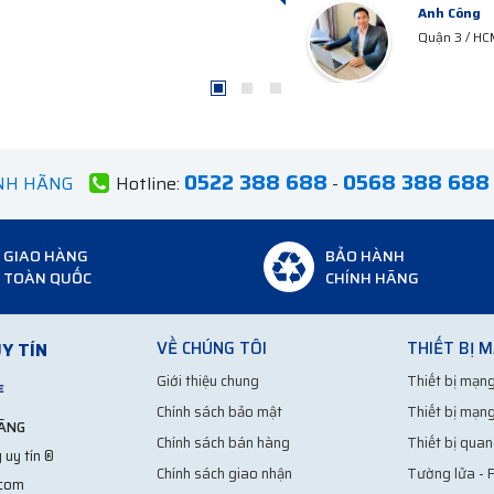
Anh Hà
Hà Tây
0522 388 688
0568 388 688
ÍNH HÃNG
Hotline:
-
GIAO HÀNG
BẢO HÀNH
TOÀN QUỐC
CHÍNH HÃNG
VỀ CHÚNG TÔI
THIẾT BỊ 
Y TÍN
Giới thiệu chung
Thiết bị mạng
Chính sách bảo mật
Thiết bị mạng
HÃNG
Chính sách bán hàng
Thiết bị quan
 uy tín ®
Chính sách giao nhận
Tường lửa - F
.com