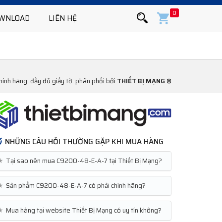
0
WNLOAD
LIÊN HỆ
h hãng, đầy đủ giấy tờ. phân phối bởi
THIẾT BỊ MẠNG ®
NHỮNG CÂU HỎI THƯỜNG GẶP KHI MUA HÀNG
★
Tại sao nên mua C9200-48-E-A-7 tại Thiết Bị Mạng?
★
Sản phẩm C9200-48-E-A-7 có phải chính hãng?
★
Mua hàng tại website Thiết Bị Mạng có uy tín không?