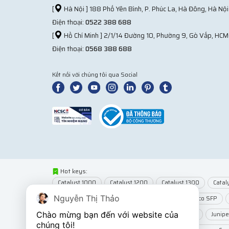
[
Hà Nội ] 188 Phố Yên Bình, P. Phúc La, Hà Đông, Hà Nội
Điện thoại:
0522 388 688
[
Hồ Chí Minh ] 2/1/14 Đường 10, Phường 9, Gò Vấp, HCM
Điện thoại:
0568 388 688
Kết nối với chúng tôi qua Social
Hot keys:
Catalyst 1000
Catalyst 1200
Catalyst 1300
Catal
Nguyễn Thị Thảo
Network Modules
Router Cisco
Module Cisco SFP
Chào mừng bạn đến với website của 
Wifi MikroTik
Wifi Juniper
Juniper EX2300
Junip
chúng tôi!