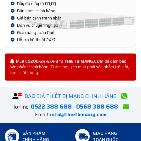
Đầy đủ giấy tờ CO,CQ
Bảo hành chính hãng
Giá bán cạnh tranh nhất
Dịch vụ chuyên nghiệp
Giao hàng toàn Quốc
Hỗ trợ kỹ thuật 24/7
Mua
C9200-24-E-A-3
từ
THIETBIMANG.COM
để đảm bảo
sản phẩm chính hãng. Tránh nguy cơ mua phải sản phẩm trôi nổi,
kém chất lượng.
BÁO GIÁ THIẾT BỊ MẠNG CHÍNH HÃNG
0522 388 688
0568 388 688
Hotline:
-
Email:
info@thietbimang.com
SẢN PHẨM
GIAO HÀNG
CHÍNH HÃNG
TOÀN QUỐC