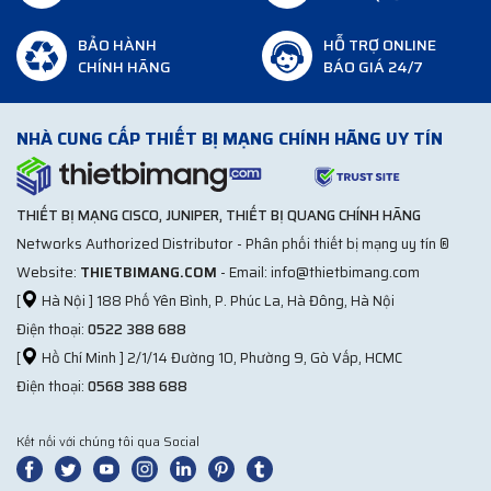
BẢO HÀNH
HỖ TRỢ ONLINE
CHÍNH HÃNG
BÁO GIÁ 24/7
NHÀ CUNG CẤP THIẾT BỊ MẠNG CHÍNH HÃNG UY TÍN
THIẾT BỊ MẠNG CISCO, JUNIPER, THIẾT BỊ QUANG CHÍNH HÃNG
Networks Authorized Distributor - Phân phối thiết bị mạng uy tín ®
Website:
THIETBIMANG.COM
- Email: info@thietbimang.com
[
Hà Nội ] 188 Phố Yên Bình, P. Phúc La, Hà Đông, Hà Nội
Điện thoại:
0522 388 688
[
Hồ Chí Minh ] 2/1/14 Đường 10, Phường 9, Gò Vấp, HCMC
Điện thoại:
0568 388 688
Kết nối với chúng tôi qua Social