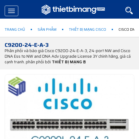
Toggle
navigation
TRANG CHỦ
SẢN PHẨM
THIẾT BỊ MẠNG CISCO
CISCO DNA
C9200-24-E-A-3
Phân phối và báo giá Cisco C9200-24-E-A-3, 24-port NW and Cisco
DNA Ess to NW and DNA Adv Upgrade License 3Y chính hãng, giá cả
cạnh tranh. phân phối bởi
THIẾT BỊ MẠNG ®