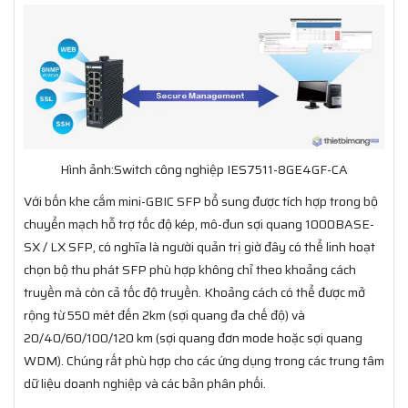
Hình ảnh:Switch công nghiệp IES7511-8GE4GF-CA
Với bốn khe cắm mini-GBIC SFP bổ sung được tích hợp trong bộ
chuyển mạch hỗ trợ tốc độ kép, mô-đun sợi quang 1000BASE-
SX / LX SFP, có nghĩa là người quản trị giờ đây có thể linh hoạt
chọn bộ thu phát SFP phù hợp không chỉ theo khoảng cách
truyền mà còn cả tốc độ truyền. Khoảng cách có thể được mở
rộng từ 550 mét đến 2km (sợi quang đa chế độ) và
20/40/60/100/120 km (sợi quang đơn mode hoặc sợi quang
WDM). Chúng rất phù hợp cho các ứng dụng trong các trung tâm
dữ liệu doanh nghiệp và các bản phân phối.