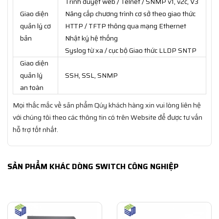
Trình duyệt web / Telnet / SNMP v1, v2c, V3
Giao diện
Nâng cấp chương trình cơ sở theo giao thức
quản lý cơ
HTTP / TFTP thông qua mạng Ethernet
bản
Nhật ký hệ thống
Syslog từ xa / cục bộ Giao thức LLDP SNTP
Giao diện
quản lý
SSH, SSL, SNMP
an toàn
Mọi thắc mắc về sản phẩm Qúy khách hàng xin vui lòng liên hệ
với chúng tôi theo các thông tin có trên Website để được tư vấn
hỗ trợ tốt nhất.
SẢN PHẨM KHÁC DÒNG SWITCH CÔNG NGHIỆP