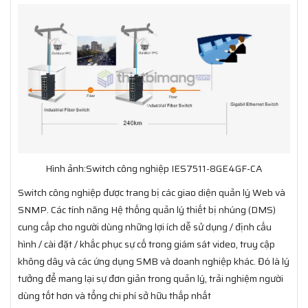
Hình ảnh:Switch công nghiệp IES7511-8GE4GF-CA
Switch công nghiệp được trang bị các giao diện quản lý Web và
SNMP. Các tính năng Hệ thống quản lý thiết bị nhúng (DMS)
cung cấp cho người dùng những lợi ích dễ sử dụng / định cấu
hình / cài đặt / khắc phục sự cố trong giám sát video, truy cập
không dây và các ứng dụng SMB và doanh nghiệp khác. Đó là lý
tưởng để mang lại sự đơn giản trong quản lý, trải nghiệm người
dùng tốt hơn và tổng chi phí sở hữu thấp nhất