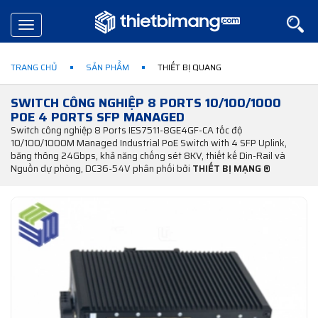
Toggle
navigation
TRANG CHỦ
SẢN PHẨM
THIẾT BỊ QUANG
SWITCH CÔNG NGHIỆP 8 PORTS 10/100/1000
POE 4 PORTS SFP MANAGED
Switch công nghiệp 8 Ports IES7511-8GE4GF-CA tốc độ
10/100/1000M Managed Industrial PoE Switch with 4 SFP Uplink,
băng thông 24Gbps, khả năng chống sét 8KV, thiết kế Din-Rail và
Nguồn dự phòng, DC36-54V phân phối bởi
THIẾT BỊ MẠNG ®