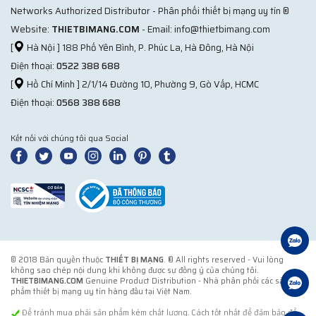
Networks Authorized Distributor - Phân phối thiết bị mạng uy tín ®
Website:
THIETBIMANG.COM
- Email: info@thietbimang.com
[
Hà Nội ] 188 Phố Yên Bình, P. Phúc La, Hà Đông, Hà Nội
Điện thoại:
0522 388 688
[
Hồ Chí Minh ] 2/1/14 Đường 10, Phường 9, Gò Vấp, HCMC
Điện thoại:
0568 388 688
Kết nối với chúng tôi qua Social
© 2018 Bản quyền thuộc
THIẾT BỊ MẠNG
. ® All rights reserved - Vui lòng
không sao chép nội dung khi không được sự đồng ý của chúng tôi.
THIETBIMANG.COM
Genuine Product Distribution - Nhà phân phối các sản
phẩm thiết bị mạng uy tín hàng đầu tại Việt Nam.
Để tránh mua phải sản phẩm kém chất lượng. Cách tốt nhất để đảm bảo để