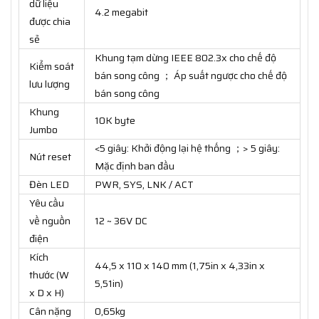
dữ liệu
4.2 megabit
được chia
sẻ
Khung tạm dừng IEEE 802.3x cho chế độ
Kiểm soát
bán song công ； Áp suất ngược cho chế độ
lưu lượng
bán song công
Khung
10K byte
Jumbo
<5 giây: Khởi động lại hệ thống ；> 5 giây:
Nút reset
Mặc định ban đầu
Đèn LED
PWR, SYS, LNK / ACT
Yêu cầu
về nguồn
12 ~ 36V DC
điện
Kích
44,5 x 110 x 140 mm (1,75in x 4,33in x
thước (W
5,51in)
x D x H)
Cân nặng
0,65kg