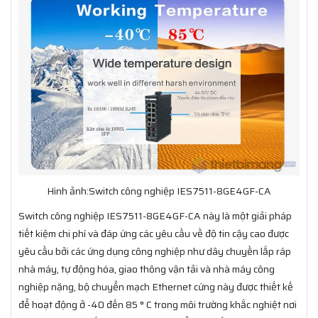
Hình ảnh:Switch công nghiệp IES7511-8GE4GF-CA
Switch công nghiệp IES7511-8GE4GF-CA này là một giải pháp
tiết kiệm chi phí và đáp ứng các yêu cầu về độ tin cậy cao được
yêu cầu bởi các ứng dụng công nghiệp như dây chuyền lắp ráp
nhà máy, tự động hóa, giao thông vận tải và nhà máy công
nghiệp nặng, bộ chuyển mạch Ethernet cứng này được thiết kế
để hoạt động ở -40 đến 85 ° C trong môi trường khắc nghiệt nơi