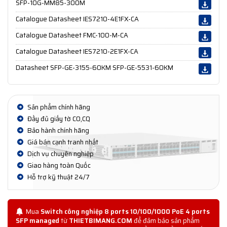
SFP-10G-MM85-300M
Catalogue Datasheet IES7210-4E1FX-CA
Catalogue Datasheet FMC-100-M-CA
Catalogue Datasheet IES7210-2E1FX-CA
Datasheet SFP-GE-3155-60KM SFP-GE-5531-60KM
Sản phẩm chính hãng
Đầy đủ giấy tờ CO,CQ
Bảo hành chính hãng
Giá bán cạnh tranh nhất
Dịch vụ chuyên nghiệp
Giao hàng toàn Quốc
Hỗ trợ kỹ thuật 24/7
Mua
Switch công nghiệp 8 ports 10/100/1000 PoE 4 ports
SFP managed
từ
THIETBIMANG.COM
để đảm bảo sản phẩm