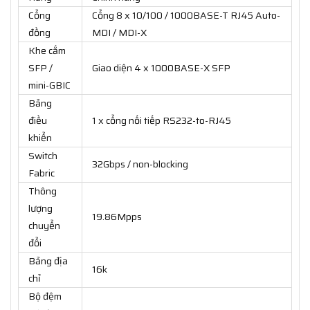
Cổng
Cổng 8 x 10/100 / 1000BASE-T RJ45 Auto-
đồng
MDI / MDI-X
Khe cắm
SFP /
Giao diện 4 x 1000BASE-X SFP
mini-GBIC
Bảng
điều
1 x cổng nối tiếp RS232-to-RJ45
khiển
Switch
32Gbps / non-blocking
Fabric
Thông
lượng
19.86Mpps
chuyển
đổi
Bảng địa
16k
chỉ
Bộ đệm