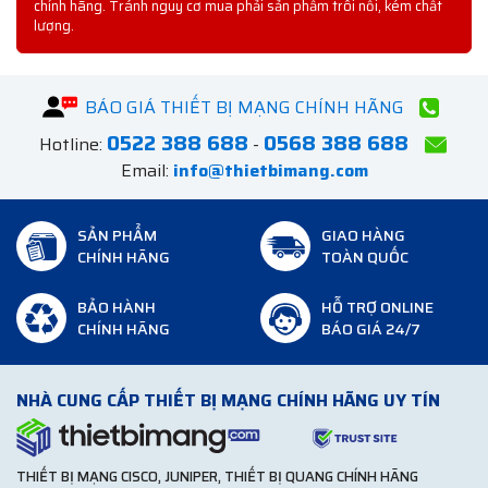
chính hãng. Tránh nguy cơ mua phải sản phẩm trôi nổi, kém chất
lượng.
BÁO GIÁ THIẾT BỊ MẠNG CHÍNH HÃNG
0522 388 688
0568 388 688
Hotline:
-
Email:
info@thietbimang.com
SẢN PHẨM
GIAO HÀNG
CHÍNH HÃNG
TOÀN QUỐC
BẢO HÀNH
HỖ TRỢ ONLINE
CHÍNH HÃNG
BÁO GIÁ 24/7
NHÀ CUNG CẤP THIẾT BỊ MẠNG CHÍNH HÃNG UY TÍN
THIẾT BỊ MẠNG CISCO, JUNIPER, THIẾT BỊ QUANG CHÍNH HÃNG