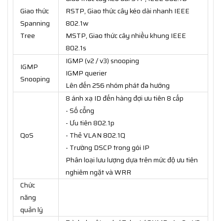
Giao thức
RSTP, Giao thức cây kéo dài nhanh IEEE
Spanning
802.1w
Tree
MSTP, Giao thức cây nhiều khung IEEE
802.1s
IGMP (v2 / v3) snooping
IGMP
IGMP querier
Snooping
Lên đến 256 nhóm phát đa hướng
8 ánh xạ ID đến hàng đợi ưu tiên 8 cấp
- Số cổng
- Ưu tiên 802.1p
QoS
- Thẻ VLAN 802.1Q
- Trường DSCP trong gói IP
Phân loại lưu lượng dựa trên mức độ ưu tiên
nghiêm ngặt và WRR
Chức
năng
quản lý