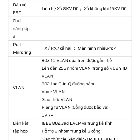
Bảo vệ
Liên hệ Xả 8KV DC； Xả không khí 15KV DC
ESD
Chức
năng lớp
2
Port
TX / RX / cả hai ； Màn hình nhiều-to-1
Mirroring
802.1Q VLAN dựa trên được gắn thẻ
Lên đến 256 nhóm VLAN, trong số 4094 ID
VLAN
802.1ad Q-in-Q đường hầm
VLAN
Voice VLAN
Giao thức VLAN
Riêng tư VLAN (Cổng được bảo vệ)
GVRP
Liên kết
IEEE 802.3ad LACP và trung kế tĩnh
tập hợp
Hỗ trợ 8 nhóm trung kế 8 cổng
Giao thức cây kéo dài STP, IEEE 802.1D