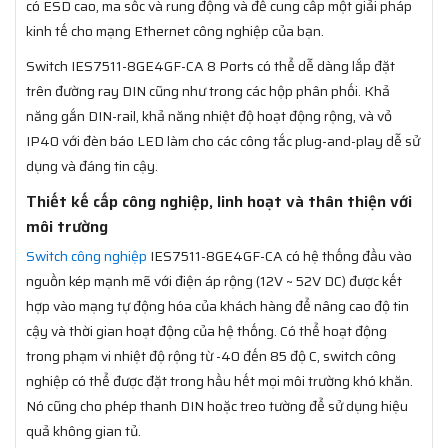
có ESD cao, ma sốc và rung động và để cung cấp một giải pháp
kinh tế cho mạng Ethernet công nghiệp của bạn.
Switch IES7511-8GE4GF-CA 8 Ports có thể dễ dàng lắp đặt
trên đường ray DIN cũng như trong các hộp phân phối. Khả
năng gắn DIN-rail, khả năng nhiệt độ hoạt động rộng, và vỏ
IP40 với đèn báo LED làm cho các công tắc plug-and-play dễ sử
dụng và đáng tin cậy.
Thiết kế cấp công nghiệp, linh hoạt và thân thiện với
môi trường
Switch công nghiệp
IES7511-8GE4GF-CA có hệ thống đầu vào
nguồn kép mạnh mẽ với điện áp rộng (12V ~ 52V DC) được kết
hợp vào mạng tự động hóa của khách hàng để nâng cao độ tin
cậy và thời gian hoạt động của hệ thống. Có thể hoạt động
trong phạm vi nhiệt độ rộng từ -40 đến 85 độ C, switch công
nghiệp có thể được đặt trong hầu hết mọi môi trường khó khăn.
Nó cũng cho phép thanh DIN hoặc treo tường để sử dụng hiệu
quả không gian tủ.