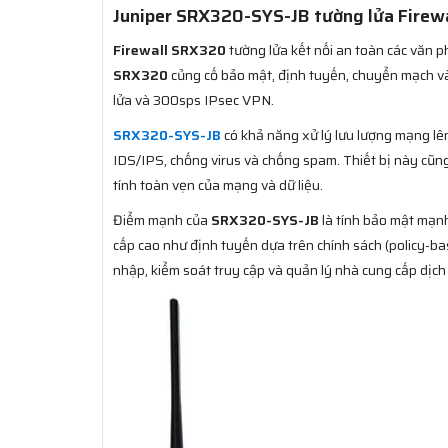
Juniper SRX320-SYS-JB tường lửa Firewa
Firewall SRX320
tường lửa kết nối an toàn các văn 
SRX320
củng cố bảo mật, định tuyến, chuyển mạch 
lửa và 300sps IPsec VPN.
SRX320-SYS-JB
có khả năng xử lý lưu lượng mạng lên
IDS/IPS, chống virus và chống spam. Thiết bị này cũn
tính toàn vẹn của mạng và dữ liệu.
Điểm mạnh của
SRX320-SYS-JB
là tính bảo mật mạnh
cấp cao như định tuyến dựa trên chính sách (policy-ba
nhập, kiểm soát truy cập và quản lý nhà cung cấp dịch