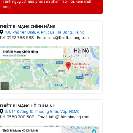
Tránh nguy cơ mua phải sản phẩm trôi nổi, kém chất
lượng.
THIẾT BỊ MẠNG CHÍNH HÃNG
188 Phố Yên Bình, P. Phúc La, Hà Đông, Hà Nội
Tel: 0522 388 688 - Email: info@thietbimang.com
THIẾT BỊ MẠNG HỒ CHÍ MINH
2/1/14 Đường 10, Phường 9, Gò Vấp, HCMC
Tel: 0568 388 688 - Email: info@thietbimang.com