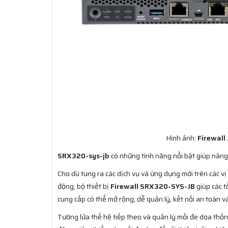
Hình ảnh:
Firewall
SRX320-sys-jb
có những tính năng nổi bật giúp nâng
Cho dù tung ra các dịch vụ và ứng dụng mới trên các vị
động, bộ thiết bị
Firewall SRX320-SYS-JB
giúp các t
cung cấp có thể mở rộng, dễ quản lý, kết nối an toàn v
Tường lửa thế hệ tiếp theo và quản lý mối đe dọa thố