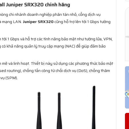
ll Juniper SRX320 chính hãng
phòng chi nhánh doanh nghiệp phân tán nhỏ, cổng dịch vụ
và mạng LAN.
Juniper SRX320
cũng hỗ trợ lên tới 1 Gbps tường
 tới 1 Gbps và hỗ trợ các tính năng bảo mật như tường lửa, VPN,
g có khả năng quản lý truy cập mạng (NAC) để giúp đảm bảo
 mẽ và linh hoạt. Thiết bị này sử dụng các phương thức bảo mật
sed routing), chống tấn công từ chối dịch vụ (DoS), chống thâm
 vụ (SPM).