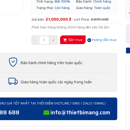
Tình trạng:
Mới 100%
Bảo hành:
Chính hãng
Trạng thái:
Còn hàng
Giao hàng:
Toàn quốc
21,000,000 đ
Giá bán:
- List Price:
2,035 USD
Phát hiện hàng không chính hãng đền tiền 50 lần!
Đặt mua
-
+
Hướng dẫn mua
Bảo hành chính hãng trên toàn quốc
Giao hàng toàn quốc các ngày trong tuần
BÁO GIÁ TỐT NHẤT TẠI THỜI ĐIỂM (HOTLINE / SMS / ZALO / EMAIL)
388 688
info@thietbimang.com