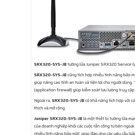
SRX320-SYS-JB
tường lửa Juniper SRX320 Service 
SRX320-SYS-JB
cũng tích hợp nhiều tính năng bảo 
giúp nâng cao tính an toàn và tiện lợi cho người dùng.
(application firewall) giúp kiểm soát lưu lượng truy c
Ngoài ra,
SRX320-SYS-JB
có khả năng tích hợp với c
thích và mở rộng.
Juniper SRX320-SYS-JB
là một thiết bị tường lửa mạ
của doanh nghiệp khỏi các cuộc tấn công từ bên ngoài. 
nhiều tính năng bảo mật, giúp đáp ứng các yêu cầu b