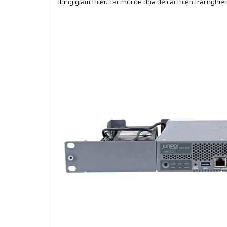
động giảm thiểu các mối đe dọa để cải thiện trải nghi