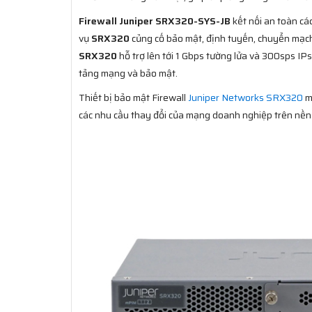
Firewall Juniper SRX320-SYS-JB
kết nối an toàn cá
vụ
SRX320
củng cố bảo mật, định tuyến, chuyển mạch
SRX320
hỗ trợ lên tới 1 Gbps tường lửa và 300sps IP
tảng mạng và bảo mật.
Thiết bị bảo mật Firewall
Juniper Networks SRX320
m
các nhu cầu thay đổi của mạng doanh nghiệp trên nề