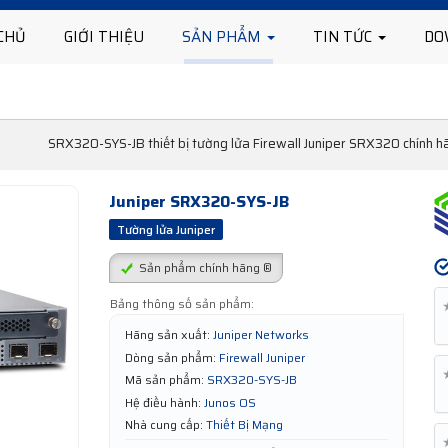
CHỦ
GIỚI THIỆU
SẢN PHẨM
TIN TỨC
DO
SRX320-SYS-JB thiết bị tường lửa Firewall Juniper SRX320 chính hã
Juniper SRX320-SYS-JB
Tường lửa Juniper
Sản phẩm chính hãng ®
Bảng thông số sản phẩm:
Hãng sản xuất:
Juniper Networks
Dòng sản phẩm:
Firewall Juniper
Mã sản phẩm:
SRX320-SYS-JB
Hệ điều hành:
Junos OS
Nhà cung cấp:
Thiết Bị Mạng