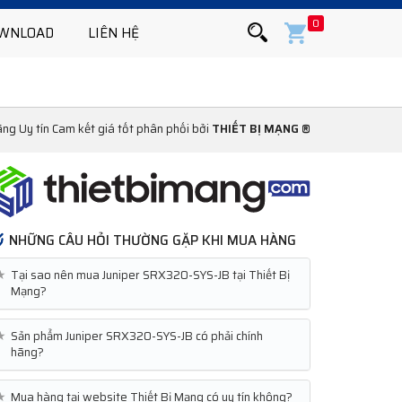
0
WNLOAD
LIÊN HỆ
ng Uy tín Cam kết giá tốt phân phối bởi
THIẾT BỊ MẠNG ®
NHỮNG CÂU HỎI THƯỜNG GẶP KHI MUA HÀNG
★
Tại sao nên mua Juniper SRX320-SYS-JB tại Thiết Bị
Mạng?
★
Sản phẩm Juniper SRX320-SYS-JB có phải chính
hãng?
★
Mua hàng tại website Thiết Bị Mạng có uy tín không?