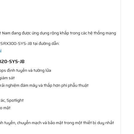
iệt Nam đang được ứng dụng rộng khắp trong các hệ thống mạng
l SRX300-SYS-JB tại đường dẫn:
l
X320-SYS-JB
bps định tuyến và tường lửa
giám sát
rải nghiệm đám mây và thấp hơn phí phẫu thuật
ác, Spotlight
ảo mật
nh tuyến, chuyển mạch và bảo mật trong một thiết bị duy nhất