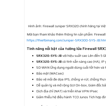
Hình ảnh: Firewall Juniper SRX320 chính hãng tại V
Mời bạn tham khảo thêm thông tin sản phẩm: Firewal
https://thietbimang.com/Juniper-SRX300-SYS-JB.htm
Tính năng nổi bật của tường lửa Firewall SR
SRX320-SYS-JB
với hiệu suất cao Lên đến 5 G
SRX320-SYS-JB
có tính sẵn sàng cao (HA), IP 
SD-WAN Ứng dụng người dùng cuối tốt hơn và t
Bảo mật (MACsec)
Bảo vệ mối đe dọa IPS, chống vi-rút, chống thư r
Dễ quản lý và mở rộng GUI On-box, Giám đốc b
Dịch địa chỉ (NAT) và triển khai VPN IPsec
Giảm thiểu hệ điều hành TCO Junos Tích hợp đị