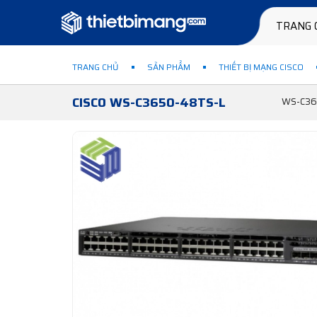
TRANG 
TRANG CHỦ
SẢN PHẨM
THIẾT BỊ MẠNG CISCO
CISCO WS-C3650-48TS-L
WS-C365