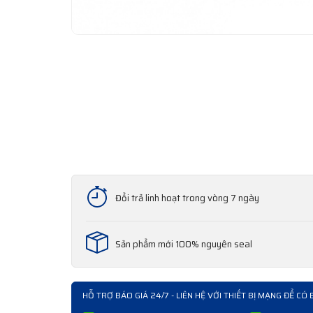
Đổi trả linh hoạt trong vòng 7 ngày
Sản phẩm mới 100% nguyên seal
HỖ TRỢ BÁO GIÁ 24/7 - LIÊN HỆ VỚI THIẾT BỊ MẠNG ĐỂ CÓ 