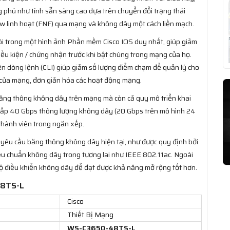
g phú như tính sẵn sàng cao dựa trên chuyển đổi trạng thái
w linh hoạt (FNF) qua mạng và không dây một cách liền mạch.
ói trong một hình ảnh Phần mềm Cisco IOS duy nhất, giúp giảm
u kiện / chứng nhận trước khi bật chúng trong mạng của họ.
ện dòng lệnh (CLI) giúp giảm số lượng điểm chạm để quản lý cho
 của mạng, đơn giản hóa các hoạt động mạng.
 băng thông không dây trên mạng mà còn cả quy mô triển khai
ấp 40 Gbps thông lượng không dây (20 Gbps trên mô hình 24
thành viên trong ngăn xếp.
yêu cầu băng thông không dây hiện tại, như được quy định bởi
iêu chuẩn không dây trong tương lai như IEEE 802.11ac. Ngoài
bộ điều khiển không dây để đạt được khả năng mở rộng tốt hơn.
48TS-L
Cisco
Thiết Bị Mạng
WS-C3650-48TS-L