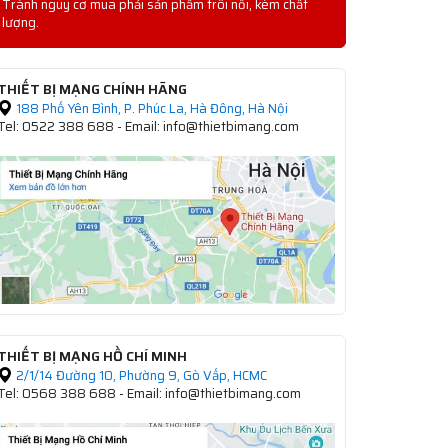
Tránh nguy cơ mua phải sản phẩm trôi nổi, kém chất
lượng.
THIẾT BỊ MẠNG CHÍNH HÃNG
188 Phố Yên Bình, P. Phúc La, Hà Đông, Hà Nội
Tel: 0522 388 688 - Email: info@thietbimang.com
THIẾT BỊ MẠNG HỒ CHÍ MINH
2/1/14 Đường 10, Phường 9, Gò Vấp, HCMC
Tel: 0568 388 688 - Email: info@thietbimang.com