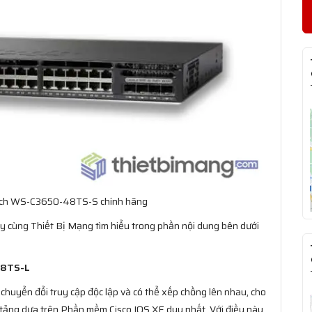
ạch WS-C3650-48TS-S chính hãng
ãy cùng Thiết Bị Mạng tìm hiểu trong phần nội dung bên dưới
-48TS-L
chuyển đổi truy cập độc lập và có thể xếp chồng lên nhau, cho
 tảng dựa trên Phần mềm Cisco IOS XE duy nhất. Với điều này,