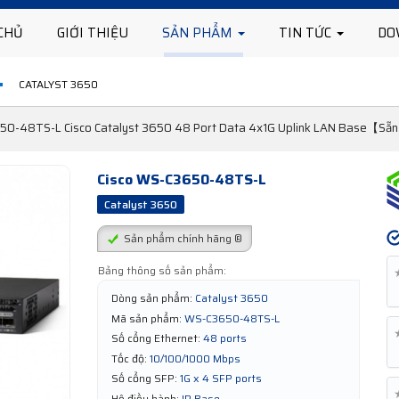
CHỦ
GIỚI THIỆU
SẢN PHẨM
TIN TỨC
DO
CATALYST 3650
0-48TS-L Cisco Catalyst 3650 48 Port Data 4x1G Uplink LAN Base【Sẵn h
Cisco WS-C3650-48TS-L
Catalyst 3650
Sản phẩm chính hãng ®
Bảng thông số sản phẩm:
Dòng sản phẩm:
Catalyst 3650
Mã sản phẩm:
WS-C3650-48TS-L
Số cổng Ethernet:
48 ports
Tốc độ:
10/100/1000 Mbps
Số cổng SFP:
1G x 4 SFP ports
Hệ điều hành:
IP Base