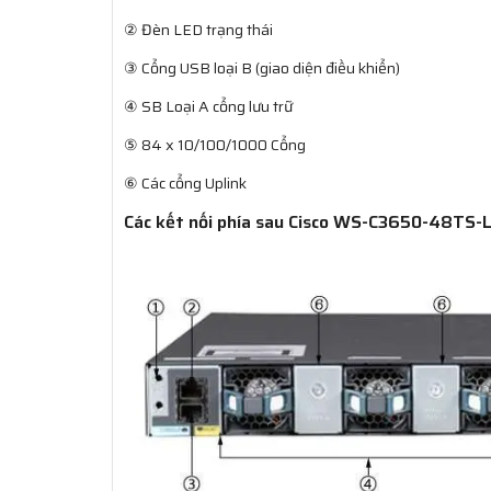
② Đèn LED trạng thái
③ Cổng USB loại B (giao diện điều khiển)
④ SB Loại A cổng lưu trữ
⑤ 84 x 10/100/1000 Cổng
⑥ Các cổng Uplink
Các kết nối phía sau Cisco WS-C3650-48TS-