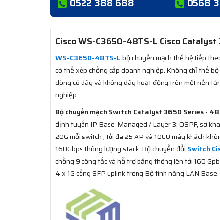
0522 388 688
0568 
Cisco WS-C3650-48TS-L Cisco Catalyst 
WS-C3650-48TS-L
bộ chuyển mạch thế hệ tiếp theo
có thể xếp chồng cấp doanh nghiệp. Không chỉ thế bộ
dòng có dây và không dây hoạt động trên một nền tản
nghiệp.
Bộ chuyển mạch Switch Catalyst 3650 Series
-
48 
định tuyến IP Base-Managed / Layer 3: OSPF, sơ khai
20G mỗi switch , tối đa 25 AP và 1000 máy khách không
160Gbps thông lượng stack. Bộ chuyển đổi
Switch Ci
chồng 9 công tắc và hỗ trợ băng thông lên tới 160 Gpb
4 x 1G cổng SFP uplink trong Bộ tính năng LAN Base.