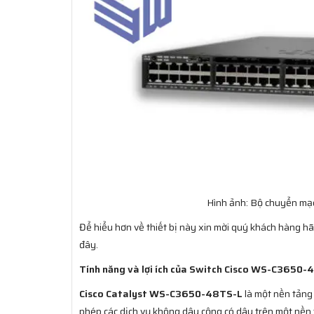
Hình ảnh: Bộ chuyển m
Để hiểu hơn về thiết bị này xin mời quý khách hàng h
đây.
Tính năng và lợi ích của Switch Cisco WS-C3650
Cisco Catalyst WS-C3650-48TS-L
là một nền tảng 
phép các dịch vụ không dây cộng có dây trên một nền