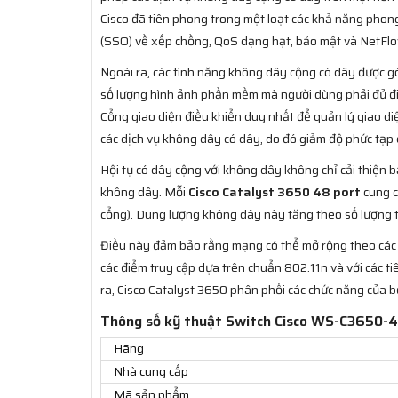
Cisco đã tiên phong trong một loạt các khả năng phon
(SSO) về xếp chồng, QoS dạng hạt, bảo mật và NetFlo
Ngoài ra, các tính năng không dây cộng có dây được g
số lượng hình ảnh phần mềm mà người dùng phải đủ điề
Cổng giao diện điều khiển duy nhất để quản lý giao di
các dịch vụ không dây có dây, do đó giảm độ phức tạp
Hội tụ có dây cộng với không dây không chỉ cải thiện
không dây. Mỗi
Cisco Catalyst 3650 48 port
cung c
cổng). Dung lượng không dây này tăng theo số lượng 
Điều này đảm bảo rằng mạng có thể mở rộng theo các 
các điểm truy cập dựa trên chuẩn 802.11n và với các t
ra, Cisco Catalyst 3650 phân phối các chức năng của 
Thông số kỹ thuật Switch Cisco WS-C3650-
Hãng
Nhà cung cấp
Mã sản phẩm