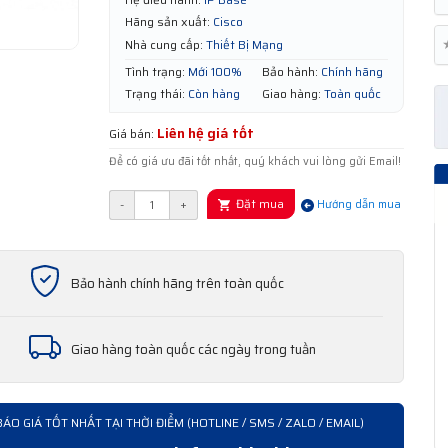
Hãng sản xuất:
Cisco
Nhà cung cấp:
Thiết Bị Mạng
Tình trạng:
Mới 100%
Bảo hành:
Chính hãng
Trạng thái:
Còn hàng
Giao hàng:
Toàn quốc
Liên hệ giá tốt
Giá bán:
Để có giá ưu đãi tốt nhất, quý khách vui lòng gửi Email!
Đặt mua
-
+
Hướng dẫn mua
Bảo hành chính hãng trên toàn quốc
Giao hàng toàn quốc các ngày trong tuần
BÁO GIÁ TỐT NHẤT TẠI THỜI ĐIỂM (HOTLINE / SMS / ZALO / EMAIL)