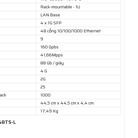
Rack-mountable - 1U
LAN Base
4 x 1G SFP
48 cổng 10/100/1000 Ethernet
9
160 Gpbs
41,66Mpps
88 Gb / giây
4 G
2G
25
tack
1000
44,5 cm x 44,5 cm x 4,4 cm
17,49 Kg
-48TS-L