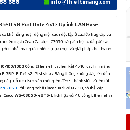
388 688
info@thietbimang.com
3650 48 Port Data 4x1G Uplink LAN Base
 có khả năng hoạt động một cách độc lập ở các lớp truy cập và
 chuyển mạch Cisco Catalyst C3650 này còn hội tụ đầy đủ các
g duy nhất mang tới nhiều sự lựa chọn và giải pháp cho doanh
10/100/1000 Cổng Ethernet
, các liên kết 4x1G, các tính năng
 EIGRP, RIPv1, v2, PIM stub / Băng thông không dây lên đến
 dây. Hỗ trợ Cisco xếp chồng lên đến 9 thành viên và lên tới
sco 3650
, với Công nghệ Cisco StackWise-160, có thể xếp
s.
Cisco WS-C3650-48TS-L
tích hợp với 48 cổng Ethernet và