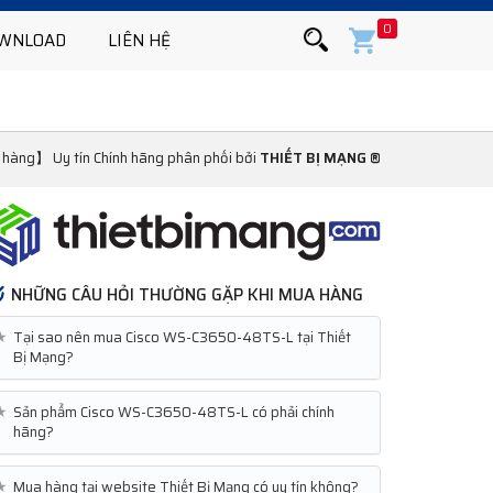
0
WNLOAD
LIÊN HỆ
àng】 Uy tín Chính hãng phân phối bởi
THIẾT BỊ MẠNG ®
NHỮNG CÂU HỎI THƯỜNG GẶP KHI MUA HÀNG
★
Tại sao nên mua Cisco WS-C3650-48TS-L tại Thiết
Bị Mạng?
★
Sản phẩm Cisco WS-C3650-48TS-L có phải chính
hãng?
★
Mua hàng tại website Thiết Bị Mạng có uy tín không?