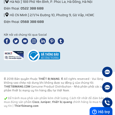
[
Hà Nội ] 188 Phố Yên Bình, P. Phúc La, Hà Đông, Hà Nội
Điện thoại:
0522 388 688
[
Hồ Chí Minh ] 2/1/14 Đường 10, Phường 9, Gò Vấp, HCMC
Điện thoại:
0568 388 688
Kết nối với chúng tôi qua Social
© 2018 Bản quyền thuộc
THIẾT BỊ MẠNG
. ® All rights reserved - Vui lòng
không sao chép nội dung khi không được sự đồng ý của chúng tôi.
THIETBIMANG.COM
Genuine Product Distribution - Nhà phân phối các sản
phẩm thiết bị mạng uy tín hàng đầu tại Việt Nam.
Để tránh mua phải sản phẩm kém chất lượng. Cách tốt nhất để đảm bảo để
mua đúng sản phẩm
Cisco
,
Juniper
,
thiết bị quang
chính hãng là mua từ đơn vị
uy tín |
Thietbimang.com