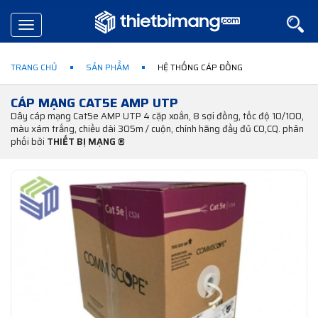
Toggle
navigation
TRANG CHỦ
SẢN PHẨM
HỆ THỐNG CÁP ĐỒNG
CÁP MẠNG CAT5E AMP UTP
Dây cáp mạng Cat5e AMP UTP 4 cặp xoắn, 8 sợi đồng, tốc độ 10/100,
màu xám trắng, chiều dài 305m / cuộn, chính hãng đầy đủ CO,CQ. phân
phối bởi
THIẾT BỊ MẠNG ®