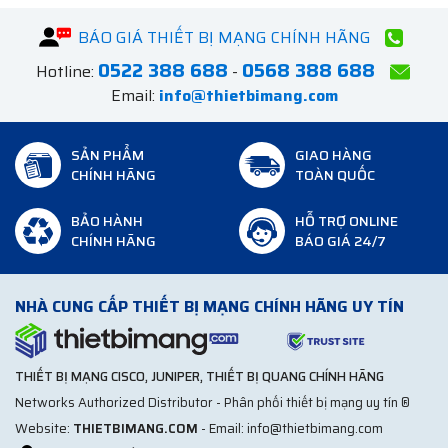
BÁO GIÁ THIẾT BỊ MẠNG CHÍNH HÃNG
0522 388 688
0568 388 688
Hotline:
-
Email:
info@thietbimang.com
SẢN PHẨM
GIAO HÀNG
CHÍNH HÃNG
TOÀN QUỐC
BẢO HÀNH
HỖ TRỢ ONLINE
CHÍNH HÃNG
BÁO GIÁ 24/7
NHÀ CUNG CẤP THIẾT BỊ MẠNG CHÍNH HÃNG UY TÍN
THIẾT BỊ MẠNG CISCO, JUNIPER, THIẾT BỊ QUANG CHÍNH HÃNG
Networks Authorized Distributor - Phân phối thiết bị mạng uy tín ®
Website:
THIETBIMANG.COM
- Email: info@thietbimang.com