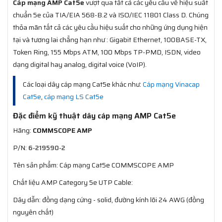
Cáp mạng AMP Cat5e
vượt qua tất cả các yêu cầu về hiệu suất
chuẩn 5e của TIA/EIA 568-B.2 và ISO/IEC 11801 Class D. Chúng
thỏa mãn tất cả các yêu cầu hiệu suất cho những ứng dụng hiện
tại và tương lai chẳng hạn như : Gigabit Ethernet, 100BASE-TX,
Token Ring, 155 Mbps ATM, 100 Mbps TP-PMD, ISDN, video
dạng digital hay analog, digital voice (VoIP).
Các loại dây cáp mạng Cat5e khác như:
Cáp mạng Vinacap
Cat5e
,
cáp mạng LS Cat5e
Đặc điểm kỹ thuật dây cáp mạng AMP Cat5e
Hãng:
COMMSCOPE AMP
P/N:
6-219590-2
Tên sản phẩm: Cáp mạng Cat5e COMMSCOPE AMP
Chất liệu AMP Category 5e UTP Cable:
Dây dẫn: đồng dạng cứng - solid, đường kính lõi 24 AWG (đồng
nguyên chất)