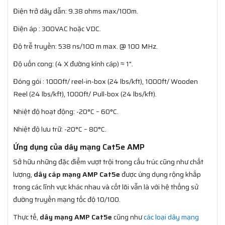
Điện trở dây dẫn: 9.38 ohms max/100m.
Điện áp : 300VAC hoặc VDC.
Độ trễ truyền: 538 ns/100 m max. @ 100 MHz.
Độ uốn cong: (4 X đường kính cáp) ≈ 1".
Đóng gói : 1000ft/ reel-in-box (24 lbs/kft), 1000ft/ Wooden
Reel (24 lbs/kft), 1000ft/ Pull-box (24 lbs/kft).
Nhiệt độ hoạt động: -20°C – 60°C.
Nhiệt độ lưu trữ: -20°C – 80°C.
Ứng dụng của dây mạng Cat5e AMP
Sở hữu những đặc điểm vượt trội trong cấu trúc cũng như chất
lượng,
dây cáp mạng AMP Cat5e
được ứng dụng rộng khắp
trong các lĩnh vực khác nhau và cốt lõi vẫn là với hệ thống sử
đường truyền mạng tốc độ 10/100.
Thực tế,
dây mạng AMP Cat5e
cũng như
các loại dây mạng