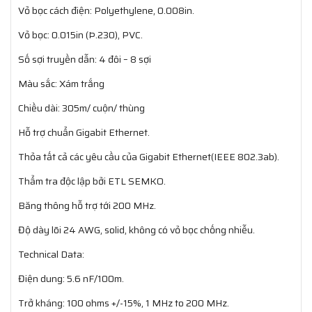
Vỏ bọc cách điện: Polyethylene, 0.008in.
Vỏ bọc: 0.015in (Þ.230), PVC.
Số sợi truyền dẫn: 4 đôi – 8 sợi
Màu sắc: Xám trắng
Chiều dài: 305m/ cuộn/ thùng
Hỗ trợ chuẩn Gigabit Ethernet.
Thỏa tất cả các yêu cầu của Gigabit Ethernet(IEEE 802.3ab).
Thẩm tra độc lập bởi ETL SEMKO.
Băng thông hỗ trợ tới 200 MHz.
Độ dày lõi 24 AWG, solid, không có vỏ bọc chống nhiễu.
Technical Data:
Điện dung: 5.6 nF/100m.
Trở kháng: 100 ohms +/-15%, 1 MHz to 200 MHz.